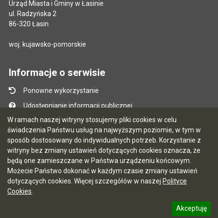
Urząd Miasta i Gminy w Łasinie
ul. Radzyńska 2
86-320 Łasin
woj. kujawsko-pomorskie
Informacje o serwisie
Ponowne wykorzystanie
Udostępnianie informacji publicznej
W ramach naszej witryny stosujemy pliki cookies w celu
Mapa serwisu
świadczenia Państwu usług na najwyższym poziomie, w tym w
Instrukcja obsługi
sposób dostosowany do indywidualnych potrzeb. Korzystanie z
witryny bez zmiany ustawień dotyczących cookies oznacza, że
Statystyki oglądalności
będą one zamieszczane w Państwa urządzeniu końcowym.
Ostatnio dodane
Możecie Państwo dokonać w każdym czasie zmiany ustawień
dotyczących cookies. Więcej szczegółów w naszej
Polityce
Ostatnia aktualizacja BIP: 03.08.2026 13:09
Cookies
.
Akceptuję
5.7.0 [122]
CMS i hosting: Logonet Sp. z o.o. w Bydgoszczy
informację o polityce prywatności