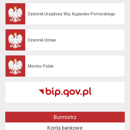
Dziennik Urzędowy Woj. Kujawsko-Pomorskiego
Otwiera się w nowej karcie
Dziennik Ustaw
Otwiera się w nowej karcie
Monitor Polski
Otwiera się w nowej karcie
Burmistrz
Konta bankowe