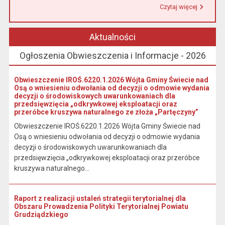
Czytaj więcej
Przeczytaj artykuł "Urząd Miasta i Gminy w Łasinie informuje, że od 1 stycznia 2026 r. wpłaty podatku wynikającego z decyzji wymiarowych należy dokonywać na indywidualny rachunek bankowy wskazany w otrzymanej decyzji."
Aktualności
Ogłoszenia Obwieszczenia i Informacje - 2026
Obwieszczenie IROŚ.6220.1.2026 Wójta Gminy Świecie nad
Osą o wniesieniu odwołania od decyzji o odmowie wydania
decyzji o środowiskowych uwarunkowaniach dla
przedsięwzięcia „odkrywkowej eksploatacji oraz
przeróbce kruszywa naturalnego ze złoża „Partęczyny”
Obwieszczenie IROŚ.6220.1.2026 Wójta Gminy Świecie nad
Osą o wniesieniu odwołania od decyzji o odmowie wydania
decyzji o środowiskowych uwarunkowaniach dla
przedsięwzięcia „odkrywkowej eksploatacji oraz przeróbce
kruszywa naturalnego...
Raport z realizacji ustaleń strategii terytorialnej dla
Obszaru Prowadzenia Polityki Terytorialnej Powiatu
Grudziądzkiego