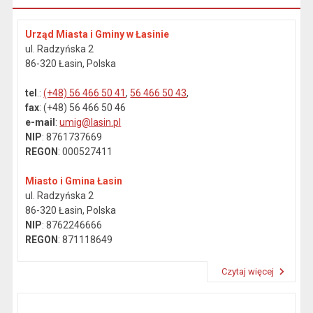
Urząd Miasta i Gminy w Łasinie
ul. Radzyńska 2
86-320 Łasin, Polska
tel
.:
(+48) 56 466 50 41
,
56 466 50 43
,
fax
: (+48) 56 466 50 46
e-mail
:
umig@lasin.pl
NIP
: 8761737669
REGON
: 000527411
Miasto i Gmina Łasin
ul. Radzyńska 2
86-320 Łasin, Polska
NIP
: 8762246666
REGON
: 871118649
Czytaj więcej
Przeczytaj artykuł "Dane kontaktowe"