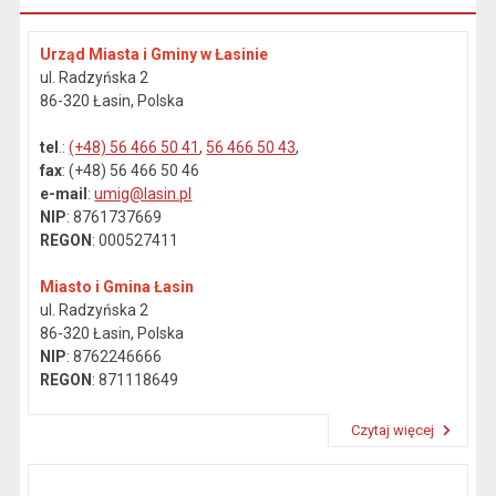
Urząd Miasta i Gminy w Łasinie
ul. Radzyńska 2
86-320 Łasin, Polska
tel
.:
(+48) 56 466 50 41
,
56 466 50 43
,
fax
: (+48) 56 466 50 46
e-mail
:
umig@lasin.pl
NIP
: 8761737669
REGON
: 000527411
Miasto i Gmina Łasin
ul. Radzyńska 2
86-320 Łasin, Polska
NIP
: 8762246666
REGON
: 871118649
Czytaj więcej
Przeczytaj artykuł "Dane kontaktowe"