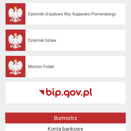
Dziennik Urzędowy Woj. Kujawsko-Pomorskiego
Otwiera się w nowej karcie
Dziennik Ustaw
Otwiera się w nowej karcie
Monitor Polski
Otwiera się w nowej karcie
Burmistrz
Konta bankowe