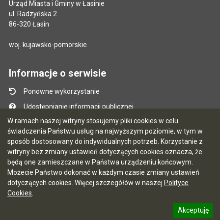
Urząd Miasta i Gminy w Łasinie
ul. Radzyńska 2
86-320 Łasin
woj. kujawsko-pomorskie
Informacje o serwisie
Ponowne wykorzystanie
Udostępnianie informacji publicznej
W ramach naszej witryny stosujemy pliki cookies w celu
Mapa serwisu
świadczenia Państwu usług na najwyższym poziomie, w tym w
Instrukcja obsługi
sposób dostosowany do indywidualnych potrzeb. Korzystanie z
witryny bez zmiany ustawień dotyczących cookies oznacza, że
Statystyki oglądalności
będą one zamieszczane w Państwa urządzeniu końcowym.
Ostatnio dodane
Możecie Państwo dokonać w każdym czasie zmiany ustawień
dotyczących cookies. Więcej szczegółów w naszej
Polityce
Ostatnia aktualizacja BIP: 03.08.2026 13:09
Cookies
.
Akceptuję
5.7.0 [122]
CMS i hosting: Logonet Sp. z o.o. w Bydgoszczy
informację o polityce prywatności