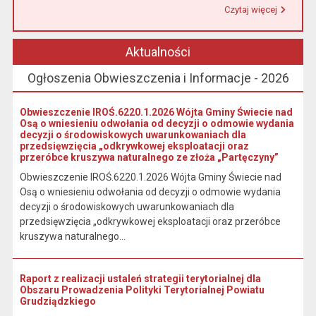
Czytaj więcej
Przeczytaj artykuł "Urząd Miasta i Gminy w Łasinie informuje, że od 1 stycznia 2026 r. wpłaty podatku wynikającego z decyzji wymiarowych należy dokonywać na indywidualny rachunek bankowy wskazany w otrzymanej decyzji."
Aktualności
Ogłoszenia Obwieszczenia i Informacje - 2026
Obwieszczenie IROŚ.6220.1.2026 Wójta Gminy Świecie nad
Osą o wniesieniu odwołania od decyzji o odmowie wydania
decyzji o środowiskowych uwarunkowaniach dla
przedsięwzięcia „odkrywkowej eksploatacji oraz
przeróbce kruszywa naturalnego ze złoża „Partęczyny”
Obwieszczenie IROŚ.6220.1.2026 Wójta Gminy Świecie nad
Osą o wniesieniu odwołania od decyzji o odmowie wydania
decyzji o środowiskowych uwarunkowaniach dla
przedsięwzięcia „odkrywkowej eksploatacji oraz przeróbce
kruszywa naturalnego...
Raport z realizacji ustaleń strategii terytorialnej dla
Obszaru Prowadzenia Polityki Terytorialnej Powiatu
Grudziądzkiego