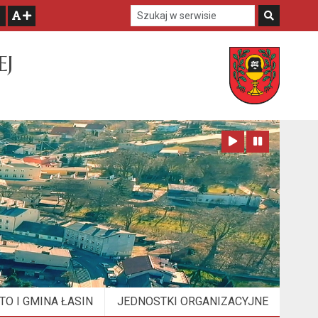
Szukaj w serwisie
Szukaj
zwiększ czcionkę
EJ
Zatrzymaj animację
Odtwórz animację
TO I GMINA ŁASIN
JEDNOSTKI ORGANIZACYJNE