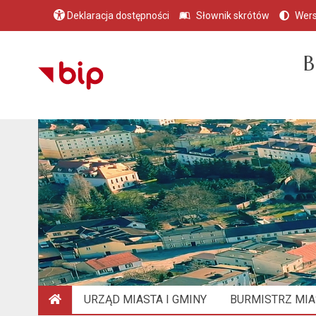
Deklaracja dostępności
Słownik skrótów
Wers
B
URZĄD MIASTA I GMINY
BURMISTRZ MIAS
STRONA GŁÓWNA