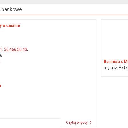
a bankowe
y w Łasinie
41
,
56 466 50 43
,
46
l
Burmistrz Mi
mgr inż. Rafa
n
Czytaj więcej
Przeczytaj artykuł "Dane kontaktowe"