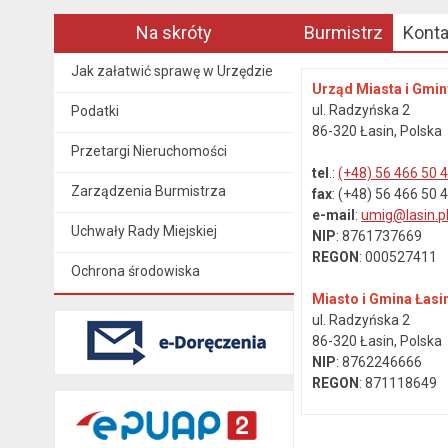
Na skróty
Burmistrz
Kont
Jak załatwić sprawę w Urzędzie
Urząd Miasta i Gmin
ul. Radzyńska 2
Podatki
86-320 Łasin, Polska
Przetargi Nieruchomości
tel
.:
(+48) 56 466 50 
Zarządzenia Burmistrza
fax
: (+48) 56 466 50 
e-mail
:
umig@lasin.p
Uchwały Rady Miejskiej
NIP
: 8761737669
REGON
: 000527411
Ochrona środowiska
Miasto i Gmina Łasi
ul. Radzyńska 2
86-320 Łasin, Polska
NIP
: 8762246666
REGON
: 871118649