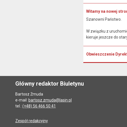
Witamy na nowej stron
Szanowni Państwo.
W związku z uruchomien
kieruje jeszcze do sta
Obwieszczenie Dyrek
Główny redaktor Biuletynu
Bartosz Żmuda
e-mail:
bartosz.zmuda@lasin.pl
tel.:
(+48) 56 466 50 41
Zespół redakcyjny