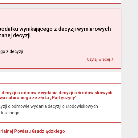
ty podatku wynikającego z decyzji wymiarowych
nej decyzji.
o z decyzji...
Czytaj więcej
Przeczytaj artykuł "Urząd Miasta i Gminy w Łasinie informuje, że od 1 stycznia 2026 r. wpłaty podatku wynikającego z decyzji wymiarowych należy dokonywać na indywidualny rachunek bankowy wskazany w otrzymanej decyzji."
d decyzji o odmowie wydania decyzji o środowiskowych
wa naturalnego ze złoża „Partęczyny”
cyzji o odmowie wydania decyzji o środowiskowych
uralnego...
torialnej Powiatu Grudziądzkiego