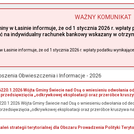
WAŻNY KOMUNIKAT
miny w Łasinie informuje, że od 1 stycznia 2026 r. wpła
ć na indywidualny rachunek bankowy wskazany w otrzyma
w Łasinie informuje, że od 1 stycznia 2026 r. wpłaty podatku wynikająceg
oszenia Obwieszczenia i Informacje - 2026
220.1.2026 Wójta Gminy Świecie nad Osą o wniesieniu odwołania o
przedsięwzięcia „odkrywkowej eksploatacji oraz przeróbce kruszy
20.1.2026 Wójta Gminy Świecie nad Osą o wniesieniu odwołania od de
rzedsięwzięcia „odkrywkowej eksploatacji oraz przeróbce kruszywa nat
staleń strategii terytorialnej dla Obszaru Prowadzenia Polityki Tery