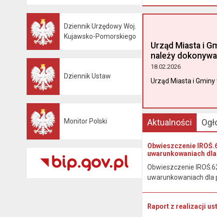
Dziennik Urzędowy Woj.
Otwiera się w nowej karcie
Kujawsko-Pomorskiego
Urząd Miasta i G
należy dokonywa
18.02.2026
Dziennik Ustaw
Otwiera się w nowej karcie
Urząd Miasta i Gminy 
Monitor Polski
Aktualności
Ogł
Otwiera się w nowej karcie
Obwieszczenie IROŚ.6
uwarunkowaniach dla 
Obwieszczenie IROŚ.62
uwarunkowaniach dla p
Raport z realizacji u