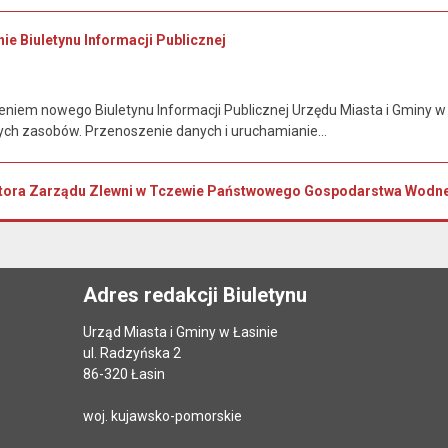
ie Biuletynu Informacji Publicznej
iem nowego Biuletynu Informacji Publicznej Urzędu Miasta i Gminy w Ł
rych zasobów. Przenoszenie danych i uruchamianie...
tora Zarządu Zlewni w Tczewie Państwowego Gospodarstwa Wodnego
Adres redakcji Biuletynu
Urząd Miasta i Gminy w Łasinie
ul. Radzyńska 2
86-320 Łasin
woj. kujawsko-pomorskie