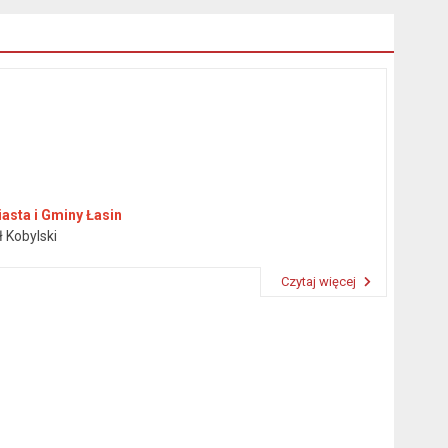
asta i Gminy Łasin
ł Kobylski
Czytaj więcej
Przeczytaj artykuł "Burmistrz"