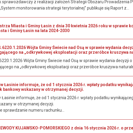
 sprawozdawczy z realizacji założeń Strategii Obszaru Prowadzenia Pol
„System monitorowania strategii terytorialnej” publikuje się Raport z...
rza Miasta i Gminy Łasin z dnia 30 kwietnia 2026 roku w sprawie ko
sta i Gminy Łasin na lata 2024-2030
6220.1.2026 Wójta Gminy Świecie nad Osą w sprawie wydania decy
gającego na „odkrywkowej eksploatacji oraz przeróbce kruszywa na
220.1.2026 Wójta Gminy Świecie nad Osą w sprawie wydania decyzji
jącego na „odkrywkowej eksploatacji oraz przeróbce kruszywa naturaln
w Łasinie informuje, że od 1 stycznia 2026 r. wpłaty podatku wyni
k bankowy wskazany w otrzymanej decyzji.
 Łasinie informuje, że od 1 stycznia 2026 r. wpłaty podatku wynikają
azany w otrzymanej decyzji.
e sprawdzanie numeru rachunku...
ODY KUJAWSKO-POMORSKIEGO z dnia 16 stycznia 2026 r. o przepro