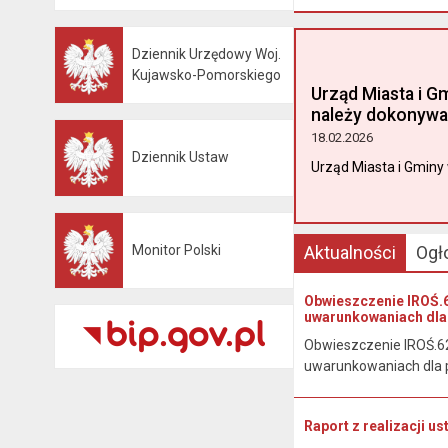
Dziennik Urzędowy Woj.
Otwiera się w nowej karcie
Kujawsko-Pomorskiego
Urząd Miasta i G
należy dokonywa
18.02.2026
Dziennik Ustaw
Otwiera się w nowej karcie
Urząd Miasta i Gminy 
Monitor Polski
Aktualności
Ogł
Otwiera się w nowej karcie
Obwieszczenie IROŚ.6
uwarunkowaniach dla 
Obwieszczenie IROŚ.62
uwarunkowaniach dla p
Raport z realizacji u