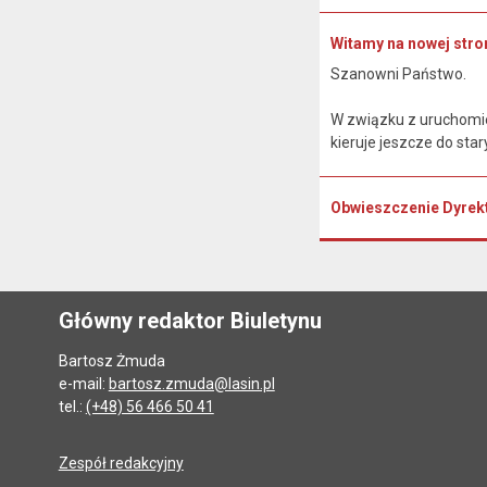
Witamy na nowej stron
Szanowni Państwo.
W związku z uruchomien
kieruje jeszcze do sta
Obwieszczenie Dyrek
Główny redaktor Biuletynu
Bartosz Żmuda
e-mail:
bartosz.zmuda@lasin.pl
tel.:
(+48) 56 466 50 41
Zespół redakcyjny