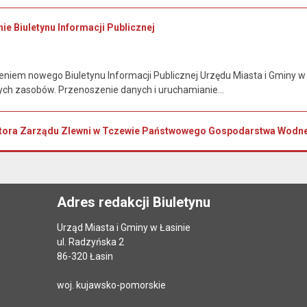
ie Biuletynu Informacji Publicznej
iem nowego Biuletynu Informacji Publicznej Urzędu Miasta i Gminy w Ł
rych zasobów. Przenoszenie danych i uruchamianie...
tora Zarządu Zlewni w Tczewie Państwowego Gospodarstwa Wodnego
Adres redakcji Biuletynu
Urząd Miasta i Gminy w Łasinie
ul. Radzyńska 2
86-320 Łasin
woj. kujawsko-pomorskie