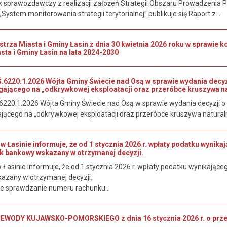
 sprawozdawczy z realizacji założeń Strategii Obszaru Prowadzenia Pol
„System monitorowania strategii terytorialnej” publikuje się Raport z...
rza Miasta i Gminy Łasin z dnia 30 kwietnia 2026 roku w sprawie ko
sta i Gminy Łasin na lata 2024-2030
6220.1.2026 Wójta Gminy Świecie nad Osą w sprawie wydania decy
gającego na „odkrywkowej eksploatacji oraz przeróbce kruszywa na
220.1.2026 Wójta Gminy Świecie nad Osą w sprawie wydania decyzji
jącego na „odkrywkowej eksploatacji oraz przeróbce kruszywa naturaln
w Łasinie informuje, że od 1 stycznia 2026 r. wpłaty podatku wyni
k bankowy wskazany w otrzymanej decyzji.
 Łasinie informuje, że od 1 stycznia 2026 r. wpłaty podatku wynikają
azany w otrzymanej decyzji.
e sprawdzanie numeru rachunku...
ODY KUJAWSKO-POMORSKIEGO z dnia 16 stycznia 2026 r. o przepro