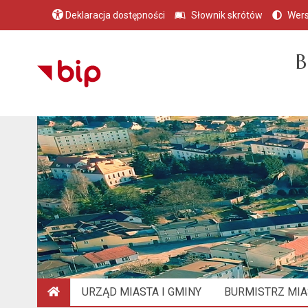
Deklaracja dostępności
Słownik skrótów
Wers
B
URZĄD MIASTA I GMINY
BURMISTRZ MIAS
STRONA GŁÓWNA