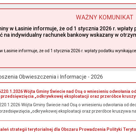
WAŻNY KOMUNIKAT
miny w Łasinie informuje, że od 1 stycznia 2026 r. wpła
ć na indywidualny rachunek bankowy wskazany w otrzyma
w Łasinie informuje, że od 1 stycznia 2026 r. wpłaty podatku wynikająceg
oszenia Obwieszczenia i Informacje - 2026
220.1.2026 Wójta Gminy Świecie nad Osą o wniesieniu odwołania o
przedsięwzięcia „odkrywkowej eksploatacji oraz przeróbce kruszy
20.1.2026 Wójta Gminy Świecie nad Osą o wniesieniu odwołania od de
rzedsięwzięcia „odkrywkowej eksploatacji oraz przeróbce kruszywa nat
staleń strategii terytorialnej dla Obszaru Prowadzenia Polityki Tery