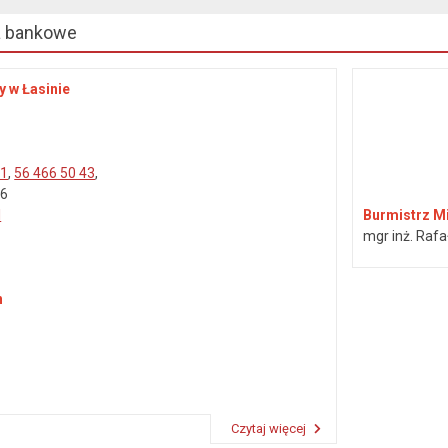
a bankowe
y w Łasinie
41
,
56 466 50 43
,
46
l
Burmistrz Mi
mgr inż. Rafa
n
Czytaj więcej
Przeczytaj artykuł "Dane kontaktowe"