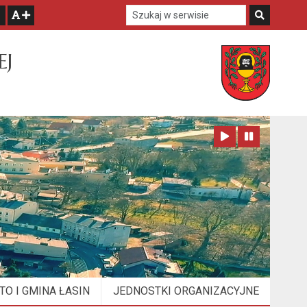
Szukaj w serwisie
Szukaj
zwiększ czcionkę
EJ
Zatrzymaj animację
Odtwórz animację
TO I GMINA ŁASIN
JEDNOSTKI ORGANIZACYJNE