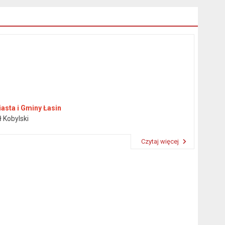
asta i Gminy Łasin
ł Kobylski
Czytaj więcej
Przeczytaj artykuł "Burmistrz"