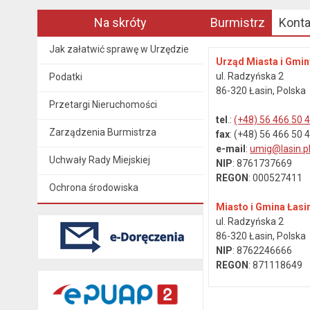
Na skróty
Burmistrz
Kont
Jak załatwić sprawę w Urzędzie
Urząd Miasta i Gmin
ul. Radzyńska 2
Podatki
86-320 Łasin, Polska
Przetargi Nieruchomości
tel
.:
(+48) 56 466 50 
Zarządzenia Burmistrza
fax
: (+48) 56 466 50 
e-mail
:
umig@lasin.p
Uchwały Rady Miejskiej
NIP
: 8761737669
REGON
: 000527411
Ochrona środowiska
Miasto i Gmina Łasi
ul. Radzyńska 2
86-320 Łasin, Polska
NIP
: 8762246666
REGON
: 871118649