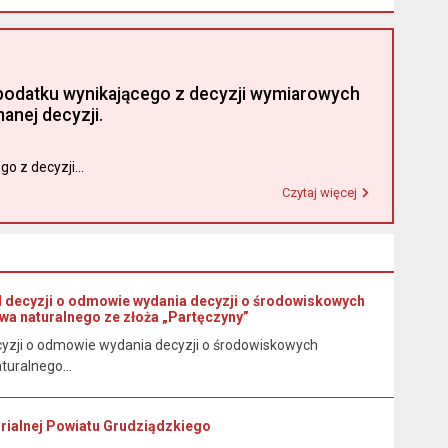
ty podatku wynikającego z decyzji wymiarowych
nej decyzji.
o z decyzji...
Czytaj więcej
Przeczytaj artykuł "Urząd Miasta i Gminy w Łasinie informuje, że od 1 stycznia 2026 r. wpłaty podatku wynikającego z decyzji wymiarowych należy dokonywać na indywidualny rachunek bankowy wskazany w otrzymanej decyzji."
d decyzji o odmowie wydania decyzji o środowiskowych
wa naturalnego ze złoża „Partęczyny”
cyzji o odmowie wydania decyzji o środowiskowych
uralnego...
torialnej Powiatu Grudziądzkiego