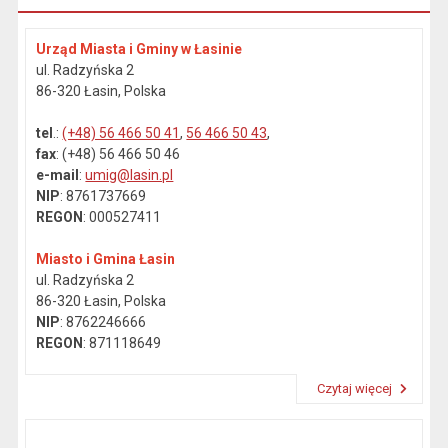
Urząd Miasta i Gminy w Łasinie
ul. Radzyńska 2
86-320 Łasin, Polska
tel
.:
(+48) 56 466 50 41
,
56 466 50 43
,
fax
: (+48) 56 466 50 46
e-mail
:
umig@lasin.pl
NIP
: 8761737669
REGON
: 000527411
Miasto i Gmina Łasin
ul. Radzyńska 2
86-320 Łasin, Polska
NIP
: 8762246666
REGON
: 871118649
Czytaj więcej
Przeczytaj artykuł "Dane kontaktowe"