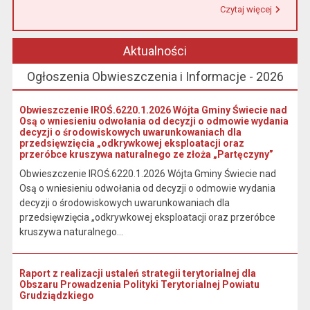
Czytaj więcej
Przeczytaj artykuł "Urząd Miasta i Gminy w Łasinie informuje, że od 1 stycznia 2026 r. wpłaty podatku wynikającego z decyzji wymiarowych należy dokonywać na indywidualny rachunek bankowy wskazany w otrzymanej decyzji."
Aktualności
Ogłoszenia Obwieszczenia i Informacje - 2026
Obwieszczenie IROŚ.6220.1.2026 Wójta Gminy Świecie nad
Osą o wniesieniu odwołania od decyzji o odmowie wydania
decyzji o środowiskowych uwarunkowaniach dla
przedsięwzięcia „odkrywkowej eksploatacji oraz
przeróbce kruszywa naturalnego ze złoża „Partęczyny”
Obwieszczenie IROŚ.6220.1.2026 Wójta Gminy Świecie nad
Osą o wniesieniu odwołania od decyzji o odmowie wydania
decyzji o środowiskowych uwarunkowaniach dla
przedsięwzięcia „odkrywkowej eksploatacji oraz przeróbce
kruszywa naturalnego...
Raport z realizacji ustaleń strategii terytorialnej dla
Obszaru Prowadzenia Polityki Terytorialnej Powiatu
Grudziądzkiego