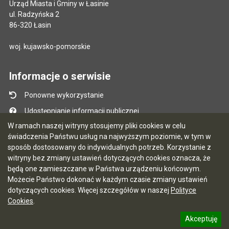
Urząd Miasta i Gminy w Łasinie
ul. Radzyńska 2
86-320 Łasin
woj. kujawsko-pomorskie
Informacje o serwisie
Ponowne wykorzystanie
Udostępnianie informacji publicznej
W ramach naszej witryny stosujemy pliki cookies w celu
Mapa serwisu
świadczenia Państwu usług na najwyższym poziomie, w tym w
Instrukcja obsługi
sposób dostosowany do indywidualnych potrzeb. Korzystanie z
witryny bez zmiany ustawień dotyczących cookies oznacza, że
Statystyki oglądalności
będą one zamieszczane w Państwa urządzeniu końcowym.
Ostatnio dodane
Możecie Państwo dokonać w każdym czasie zmiany ustawień
dotyczących cookies. Więcej szczegółów w naszej
Polityce
Ostatnia aktualizacja BIP: 03.08.2026 13:09
Cookies
.
Akceptuję
5.7.0 [122]
CMS i hosting: Logonet Sp. z o.o. w Bydgoszczy
informację o polityce prywatności