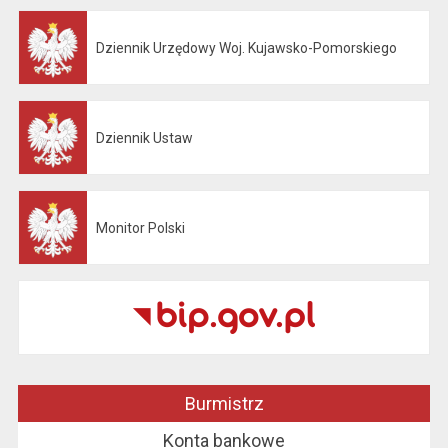
Dziennik Urzędowy Woj. Kujawsko-Pomorskiego
Otwiera się w nowej karcie
Dziennik Ustaw
Otwiera się w nowej karcie
Monitor Polski
Otwiera się w nowej karcie
Burmistrz
Konta bankowe