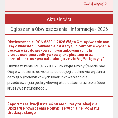
Czytaj więcej
Przeczytaj artykuł "Urząd Miasta i Gminy w Łasinie informuje, że od 1 stycznia 2026 r. wpłaty podatku wynikającego z decyzji wymiarowych należy dokonywać na indywidualny rachunek bankowy wskazany w otrzymanej decyzji."
Aktualności
Ogłoszenia Obwieszczenia i Informacje - 2026
Obwieszczenie IROŚ.6220.1.2026 Wójta Gminy Świecie nad
Osą o wniesieniu odwołania od decyzji o odmowie wydania
decyzji o środowiskowych uwarunkowaniach dla
przedsięwzięcia „odkrywkowej eksploatacji oraz
przeróbce kruszywa naturalnego ze złoża „Partęczyny”
Obwieszczenie IROŚ.6220.1.2026 Wójta Gminy Świecie nad
Osą o wniesieniu odwołania od decyzji o odmowie wydania
decyzji o środowiskowych uwarunkowaniach dla
przedsięwzięcia „odkrywkowej eksploatacji oraz przeróbce
kruszywa naturalnego...
Raport z realizacji ustaleń strategii terytorialnej dla
Obszaru Prowadzenia Polityki Terytorialnej Powiatu
Grudziądzkiego