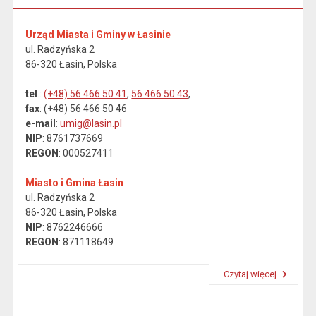
Urząd Miasta i Gminy w Łasinie
ul. Radzyńska 2
86-320 Łasin, Polska
tel
.:
(+48) 56 466 50 41
,
56 466 50 43
,
fax
: (+48) 56 466 50 46
e-mail
:
umig@lasin.pl
NIP
: 8761737669
REGON
: 000527411
Miasto i Gmina Łasin
ul. Radzyńska 2
86-320 Łasin, Polska
NIP
: 8762246666
REGON
: 871118649
Czytaj więcej
Przeczytaj artykuł "Dane kontaktowe"