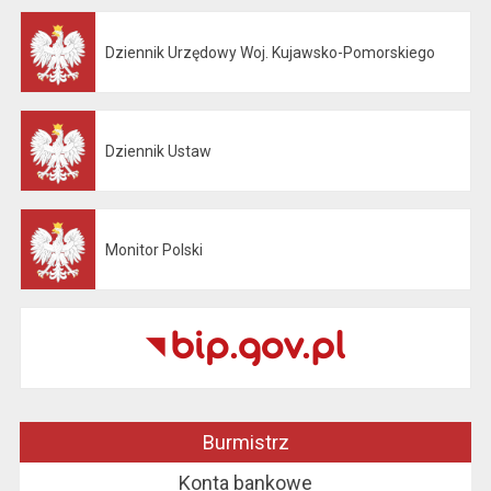
Dziennik Urzędowy Woj. Kujawsko-Pomorskiego
Otwiera się w nowej karcie
Dziennik Ustaw
Otwiera się w nowej karcie
Monitor Polski
Otwiera się w nowej karcie
Burmistrz
Konta bankowe