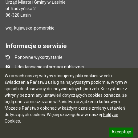
Urząd Miasta i Gminy w Łasinie
ul. Radzyńska 2
86-320 Łasin
woj. kujawsko-pomorskie
Informacje o serwisie
Ponowne wykorzystanie
Udostępnianie informacji publicznej
W ramach naszej witryny stosujemy pliki cookies w celu
Mapa serwisu
świadczenia Państwu usług na najwyższym poziomie, w tym w
Instrukcja obsługi
sposób dostosowany do indywidualnych potrzeb. Korzystanie z
witryny bez zmiany ustawień dotyczących cookies oznacza, że
Statystyki oglądalności
będą one zamieszczane w Państwa urządzeniu końcowym.
Ostatnio dodane
Możecie Państwo dokonać w każdym czasie zmiany ustawień
dotyczących cookies. Więcej szczegółów w naszej
Polityce
Ostatnia aktualizacja BIP: 03.08.2026 13:09
Cookies
.
Akceptuję
5.7.0 [122]
CMS i hosting: Logonet Sp. z o.o. w Bydgoszczy
informację o polityce prywatności