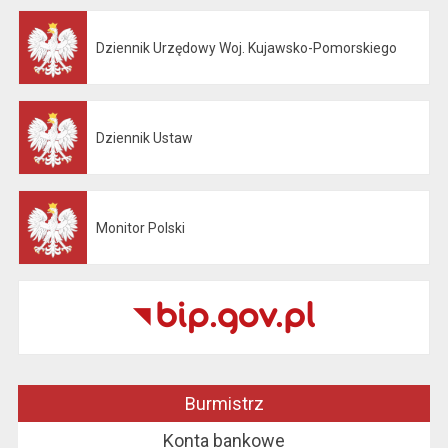
Dziennik Urzędowy Woj. Kujawsko-Pomorskiego
Otwiera się w nowej karcie
Dziennik Ustaw
Otwiera się w nowej karcie
Monitor Polski
Otwiera się w nowej karcie
Burmistrz
Konta bankowe