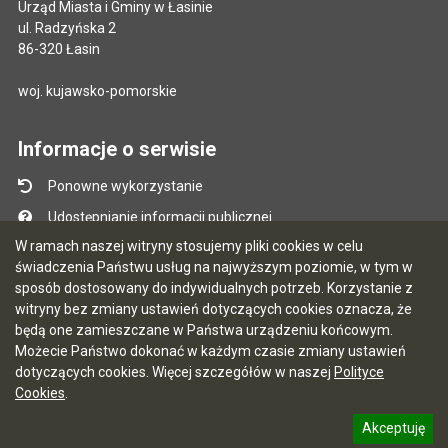
Urząd Miasta i Gminy w Łasinie
ul. Radzyńska 2
86-320 Łasin
woj. kujawsko-pomorskie
Informacje o serwisie
Ponowne wykorzystanie
Udostępnianie informacji publicznej
W ramach naszej witryny stosujemy pliki cookies w celu
Mapa serwisu
świadczenia Państwu usług na najwyższym poziomie, w tym w
Instrukcja obsługi
sposób dostosowany do indywidualnych potrzeb. Korzystanie z
witryny bez zmiany ustawień dotyczących cookies oznacza, że
Statystyki oglądalności
będą one zamieszczane w Państwa urządzeniu końcowym.
Ostatnio dodane
Możecie Państwo dokonać w każdym czasie zmiany ustawień
dotyczących cookies. Więcej szczegółów w naszej
Polityce
Ostatnia aktualizacja BIP: 03.08.2026 13:09
Cookies
.
Akceptuję
5.7.0 [122]
CMS i hosting: Logonet Sp. z o.o. w Bydgoszczy
informację o polityce prywatności