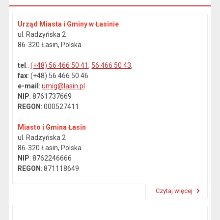
Urząd Miasta i Gminy w Łasinie
ul. Radzyńska 2
86-320 Łasin, Polska
tel
.:
(+48) 56 466 50 41
,
56 466 50 43
,
fax
: (+48) 56 466 50 46
e-mail
:
umig@lasin.pl
NIP
: 8761737669
REGON
: 000527411
Miasto i Gmina Łasin
ul. Radzyńska 2
86-320 Łasin, Polska
NIP
: 8762246666
REGON
: 871118649
Czytaj więcej
Przeczytaj artykuł "Dane kontaktowe"