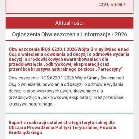
Czytaj więcej
Przeczytaj artykuł "Urząd Miasta i Gminy w Łasinie informuje, że od 1 stycznia 2026 r. wpłaty podatku wynikającego z decyzji wymiarowych należy dokonywać na indywidualny rachunek bankowy wskazany w otrzymanej decyzji."
Aktualności
Ogłoszenia Obwieszczenia i Informacje - 2026
Obwieszczenie IROŚ.6220.1.2026 Wójta Gminy Świecie nad
Osą o wniesieniu odwołania od decyzji o odmowie wydania
decyzji o środowiskowych uwarunkowaniach dla
przedsięwzięcia „odkrywkowej eksploatacji oraz
przeróbce kruszywa naturalnego ze złoża „Partęczyny”
Obwieszczenie IROŚ.6220.1.2026 Wójta Gminy Świecie nad
Osą o wniesieniu odwołania od decyzji o odmowie wydania
decyzji o środowiskowych uwarunkowaniach dla
przedsięwzięcia „odkrywkowej eksploatacji oraz przeróbce
kruszywa naturalnego...
Raport z realizacji ustaleń strategii terytorialnej dla
Obszaru Prowadzenia Polityki Terytorialnej Powiatu
Grudziądzkiego