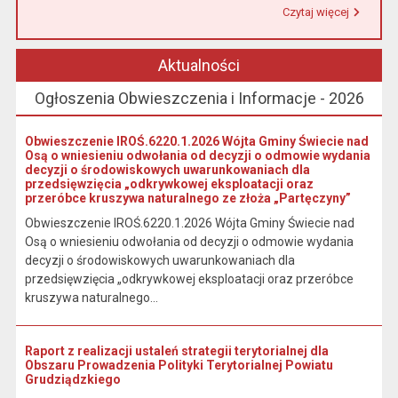
Czytaj więcej
Przeczytaj artykuł "Urząd Miasta i Gminy w Łasinie informuje, że od 1 stycznia 2026 r. wpłaty podatku wynikającego z decyzji wymiarowych należy dokonywać na indywidualny rachunek bankowy wskazany w otrzymanej decyzji."
Aktualności
Ogłoszenia Obwieszczenia i Informacje - 2026
Obwieszczenie IROŚ.6220.1.2026 Wójta Gminy Świecie nad
Osą o wniesieniu odwołania od decyzji o odmowie wydania
decyzji o środowiskowych uwarunkowaniach dla
przedsięwzięcia „odkrywkowej eksploatacji oraz
przeróbce kruszywa naturalnego ze złoża „Partęczyny”
Obwieszczenie IROŚ.6220.1.2026 Wójta Gminy Świecie nad
Osą o wniesieniu odwołania od decyzji o odmowie wydania
decyzji o środowiskowych uwarunkowaniach dla
przedsięwzięcia „odkrywkowej eksploatacji oraz przeróbce
kruszywa naturalnego...
Raport z realizacji ustaleń strategii terytorialnej dla
Obszaru Prowadzenia Polityki Terytorialnej Powiatu
Grudziądzkiego