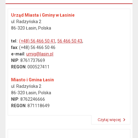
Urząd Miasta i Gminy w Łasinie
ul. Radzyńska 2
86-320 Łasin, Polska
tel
.:
(+48) 56 466 50 41
,
56 466 50 43
,
fax
: (+48) 56 466 50 46
e-mail
:
umig@lasin.pl
NIP
: 8761737669
REGON
: 000527411
Miasto i Gmina Łasin
ul. Radzyńska 2
86-320 Łasin, Polska
NIP
: 8762246666
REGON
: 871118649
Czytaj więcej
Przeczytaj artykuł "Dane kontaktowe"