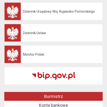
Dziennik Urzędowy Woj. Kujawsko-Pomorskiego
Otwiera się w nowej karcie
Dziennik Ustaw
Otwiera się w nowej karcie
Monitor Polski
Otwiera się w nowej karcie
Burmistrz
Konta bankowe