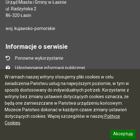
Urząd Miasta i Gminy w Łasinie
ul. Radzyńska 2
86-320 Łasin
woj. kujawsko-pomorskie
Informacje o serwisie
Ponowne wykorzystanie
Udostępnianie informacji publicznej
W ramach naszej witryny stosujemy pliki cookies w celu
Mapa serwisu
świadczenia Państwu usług na najwyższym poziomie, w tym w
Instrukcja obsługi
sposób dostosowany do indywidualnych potrzeb. Korzystanie z
witryny bez zmiany ustawień dotyczących cookies oznacza, że
Statystyki oglądalności
będą one zamieszczane w Państwa urządzeniu końcowym.
Ostatnio dodane
Możecie Państwo dokonać w każdym czasie zmiany ustawień
dotyczących cookies. Więcej szczegółów w naszej
Polityce
Ostatnia aktualizacja BIP: 03.08.2026 13:09
Cookies
.
Akceptuję
5.7.0 [122]
CMS i hosting: Logonet Sp. z o.o. w Bydgoszczy
informację o polityce prywatności