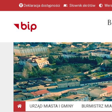
Deklaracja dostępności
Słownik skrótów
Wers
B
URZĄD MIASTA I GMINY
BURMISTRZ MIAS
STRONA GŁÓWNA