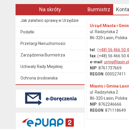
Na skróty
Burmistrz
Kont
Jak załatwić sprawę w Urzędzie
Urząd Miasta i Gmin
ul. Radzyńska 2
Podatki
86-320 Łasin, Polska
Przetargi Nieruchomości
tel
.:
(+48) 56 466 50 
Zarządzenia Burmistrza
fax
: (+48) 56 466 50 
e-mail
:
umig@lasin.p
Uchwały Rady Miejskiej
NIP
: 8761737669
REGON
: 000527411
Ochrona środowiska
Miasto i Gmina Łasi
ul. Radzyńska 2
86-320 Łasin, Polska
NIP
: 8762246666
REGON
: 871118649