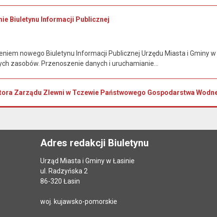
ie Biuletynu Informacji Publicznej
iem nowego Biuletynu Informacji Publicznej Urzędu Miasta i Gminy w Ł
rych zasobów. Przenoszenie danych i uruchamianie...
tora Zarządu Zlewni w Tczewie Państwowego Gospodarstwa Wodnego
Adres redakcji Biuletynu
Urząd Miasta i Gminy w Łasinie
ul. Radzyńska 2
86-320 Łasin
woj. kujawsko-pomorskie