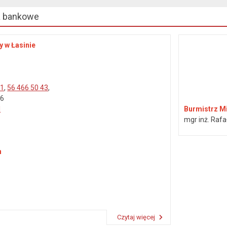
a bankowe
y w Łasinie
41
,
56 466 50 43
,
46
l
Burmistrz Mi
mgr inż. Rafa
n
Czytaj więcej
Przeczytaj artykuł "Dane kontaktowe"