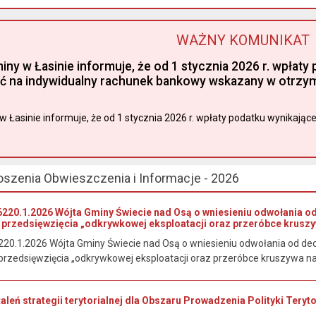
WAŻNY KOMUNIKAT
miny w Łasinie informuje, że od 1 stycznia 2026 r. wpła
ć na indywidualny rachunek bankowy wskazany w otrzyma
w Łasinie informuje, że od 1 stycznia 2026 r. wpłaty podatku wynikająceg
oszenia Obwieszczenia i Informacje - 2026
220.1.2026 Wójta Gminy Świecie nad Osą o wniesieniu odwołania o
przedsięwzięcia „odkrywkowej eksploatacji oraz przeróbce kruszy
20.1.2026 Wójta Gminy Świecie nad Osą o wniesieniu odwołania od de
rzedsięwzięcia „odkrywkowej eksploatacji oraz przeróbce kruszywa nat
staleń strategii terytorialnej dla Obszaru Prowadzenia Polityki Tery