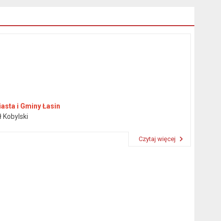
asta i Gminy Łasin
ł Kobylski
Czytaj więcej
Przeczytaj artykuł "Burmistrz"