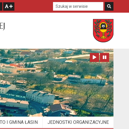
Szukaj w serwisie
Szukaj
zwiększ czcionkę
EJ
Zatrzymaj animację
Odtwórz animację
TO I GMINA ŁASIN
JEDNOSTKI ORGANIZACYJNE