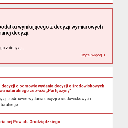
ty podatku wynikającego z decyzji wymiarowych
nej decyzji.
o z decyzji...
Czytaj więcej
Przeczytaj artykuł "Urząd Miasta i Gminy w Łasinie informuje, że od 1 stycznia 2026 r. wpłaty podatku wynikającego z decyzji wymiarowych należy dokonywać na indywidualny rachunek bankowy wskazany w otrzymanej decyzji."
d decyzji o odmowie wydania decyzji o środowiskowych
wa naturalnego ze złoża „Partęczyny”
cyzji o odmowie wydania decyzji o środowiskowych
uralnego...
torialnej Powiatu Grudziądzkiego