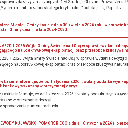
 sprawozdawczy z realizacji założeń Strategii Obszaru Prowadzenia Pol
„System monitorowania strategii terytorialnej” publikuje się Raport z...
rza Miasta i Gminy Łasin z dnia 30 kwietnia 2026 roku w sprawie ko
sta i Gminy Łasin na lata 2024-2030
6220.1.2026 Wójta Gminy Świecie nad Osą w sprawie wydania decy
gającego na „odkrywkowej eksploatacji oraz przeróbce kruszywa na
220.1.2026 Wójta Gminy Świecie nad Osą w sprawie wydania decyzji
jącego na „odkrywkowej eksploatacji oraz przeróbce kruszywa naturaln
w Łasinie informuje, że od 1 stycznia 2026 r. wpłaty podatku wyni
k bankowy wskazany w otrzymanej decyzji.
 Łasinie informuje, że od 1 stycznia 2026 r. wpłaty podatku wynikają
azany w otrzymanej decyzji.
e sprawdzanie numeru rachunku...
ODY KUJAWSKO-POMORSKIEGO z dnia 16 stycznia 2026 r. o przepro