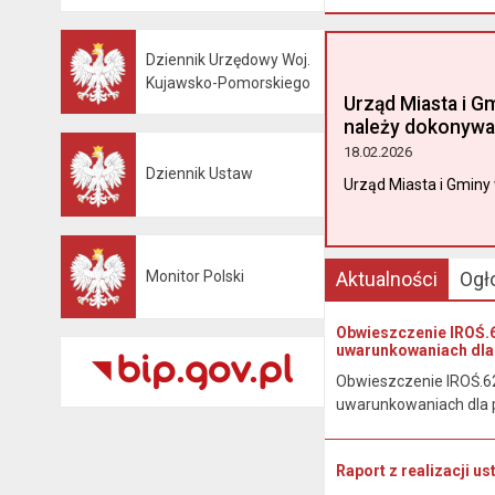
Dziennik Urzędowy Woj.
Otwiera się w nowej karcie
Kujawsko-Pomorskiego
Urząd Miasta i G
należy dokonywa
18.02.2026
Dziennik Ustaw
Otwiera się w nowej karcie
Urząd Miasta i Gminy 
Monitor Polski
Aktualności
Ogł
Otwiera się w nowej karcie
Obwieszczenie IROŚ.6
uwarunkowaniach dla 
Obwieszczenie IROŚ.62
uwarunkowaniach dla p
Raport z realizacji u