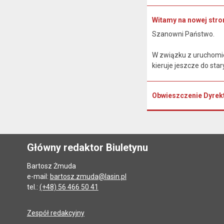
Witamy na nowej stron
Szanowni Państwo.
W związku z uruchomien
kieruje jeszcze do sta
Obwieszczenie Dyrek
Główny redaktor Biuletynu
Bartosz Żmuda
e-mail:
bartosz.zmuda@lasin.pl
tel.:
(+48) 56 466 50 41
Zespół redakcyjny