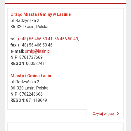
Urząd Miasta i Gminy w Łasinie
ul. Radzyńska 2
86-320 Łasin, Polska
tel
.:
(+48) 56 466 50 41
,
56 466 50 43
,
fax
: (+48) 56 466 50 46
e-mail
:
umig@lasin.pl
NIP
: 8761737669
REGON
: 000527411
Miasto i Gmina Łasin
ul. Radzyńska 2
86-320 Łasin, Polska
NIP
: 8762246666
REGON
: 871118649
Czytaj więcej
Przeczytaj artykuł "Dane kontaktowe"