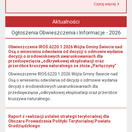
Czytaj więcej
Przeczytaj artykuł "Urząd Miasta i Gminy w Łasinie informuje, że od 1 stycznia 2026 r. wpłaty podatku wynikającego z decyzji wymiarowych należy dokonywać na indywidualny rachunek bankowy wskazany w otrzymanej decyzji."
Aktualności
Ogłoszenia Obwieszczenia i Informacje - 2026
Obwieszczenie IROŚ.6220.1.2026 Wójta Gminy Świecie nad
Osą o wniesieniu odwołania od decyzji o odmowie wydania
decyzji o środowiskowych uwarunkowaniach dla
przedsięwzięcia „odkrywkowej eksploatacji oraz
przeróbce kruszywa naturalnego ze złoża „Partęczyny”
Obwieszczenie IROŚ.6220.1.2026 Wójta Gminy Świecie nad
Osą o wniesieniu odwołania od decyzji o odmowie wydania
decyzji o środowiskowych uwarunkowaniach dla
przedsięwzięcia „odkrywkowej eksploatacji oraz przeróbce
kruszywa naturalnego...
Raport z realizacji ustaleń strategii terytorialnej dla
Obszaru Prowadzenia Polityki Terytorialnej Powiatu
Grudziądzkiego