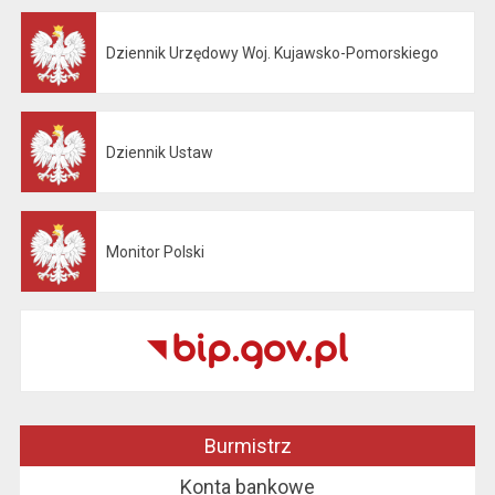
Dziennik Urzędowy Woj. Kujawsko-Pomorskiego
Otwiera się w nowej karcie
Dziennik Ustaw
Otwiera się w nowej karcie
Monitor Polski
Otwiera się w nowej karcie
Burmistrz
Konta bankowe