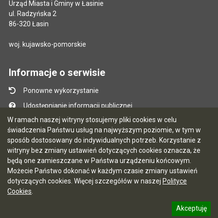
Urząd Miasta i Gminy w Łasinie
ul. Radzyńska 2
86-320 Łasin
woj. kujawsko-pomorskie
Informacje o serwisie
Ponowne wykorzystanie
Udostępnianie informacji publicznej
W ramach naszej witryny stosujemy pliki cookies w celu
Mapa serwisu
świadczenia Państwu usług na najwyższym poziomie, w tym w
Instrukcja obsługi
sposób dostosowany do indywidualnych potrzeb. Korzystanie z
witryny bez zmiany ustawień dotyczących cookies oznacza, że
Statystyki oglądalności
będą one zamieszczane w Państwa urządzeniu końcowym.
Ostatnio dodane
Możecie Państwo dokonać w każdym czasie zmiany ustawień
dotyczących cookies. Więcej szczegółów w naszej
Polityce
Ostatnia aktualizacja BIP: 03.08.2026 13:09
Cookies
.
Akceptuję
5.7.0 [122]
CMS i hosting: Logonet Sp. z o.o. w Bydgoszczy
informację o polityce prywatności