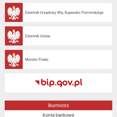
Dziennik Urzędowy Woj. Kujawsko-Pomorskiego
Otwiera się w nowej karcie
Dziennik Ustaw
Otwiera się w nowej karcie
Monitor Polski
Otwiera się w nowej karcie
Burmistrz
Konta bankowe