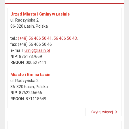
Urząd Miasta i Gminy w Łasinie
ul. Radzyńska 2
86-320 Łasin, Polska
tel
.:
(+48) 56 466 50 41
,
56 466 50 43
,
fax
: (+48) 56 466 50 46
e-mail
:
umig@lasin.pl
NIP
: 8761737669
REGON
: 000527411
Miasto i Gmina Łasin
ul. Radzyńska 2
86-320 Łasin, Polska
NIP
: 8762246666
REGON
: 871118649
Czytaj więcej
Przeczytaj artykuł "Dane kontaktowe"