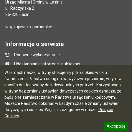
Urząd Miasta i Gminy w Łasinie
ul. Radzyńska 2
86-320 Łasin
woj. kujawsko-pomorskie
Informacje o serwisie
Ponowne wykorzystanie
Udostępnianie informacji publicznej
W ramach naszej witryny stosujemy pliki cookies w celu
Mapa serwisu
świadczenia Państwu usług na najwyższym poziomie, w tym w
Instrukcja obsługi
sposób dostosowany do indywidualnych potrzeb. Korzystanie z
witryny bez zmiany ustawień dotyczących cookies oznacza, że
Statystyki oglądalności
będą one zamieszczane w Państwa urządzeniu końcowym.
Ostatnio dodane
Możecie Państwo dokonać w każdym czasie zmiany ustawień
dotyczących cookies. Więcej szczegółów w naszej
Polityce
Ostatnia aktualizacja BIP: 03.08.2026 13:09
Cookies
.
Akceptuję
5.7.0 [122]
CMS i hosting: Logonet Sp. z o.o. w Bydgoszczy
informację o polityce prywatności