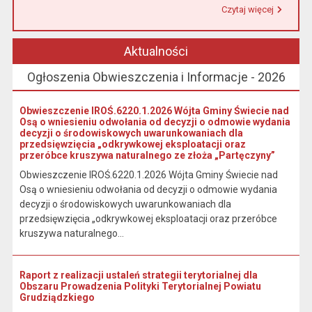
Czytaj więcej
Przeczytaj artykuł "Urząd Miasta i Gminy w Łasinie informuje, że od 1 stycznia 2026 r. wpłaty podatku wynikającego z decyzji wymiarowych należy dokonywać na indywidualny rachunek bankowy wskazany w otrzymanej decyzji."
Aktualności
Ogłoszenia Obwieszczenia i Informacje - 2026
Obwieszczenie IROŚ.6220.1.2026 Wójta Gminy Świecie nad
Osą o wniesieniu odwołania od decyzji o odmowie wydania
decyzji o środowiskowych uwarunkowaniach dla
przedsięwzięcia „odkrywkowej eksploatacji oraz
przeróbce kruszywa naturalnego ze złoża „Partęczyny”
Obwieszczenie IROŚ.6220.1.2026 Wójta Gminy Świecie nad
Osą o wniesieniu odwołania od decyzji o odmowie wydania
decyzji o środowiskowych uwarunkowaniach dla
przedsięwzięcia „odkrywkowej eksploatacji oraz przeróbce
kruszywa naturalnego...
Raport z realizacji ustaleń strategii terytorialnej dla
Obszaru Prowadzenia Polityki Terytorialnej Powiatu
Grudziądzkiego