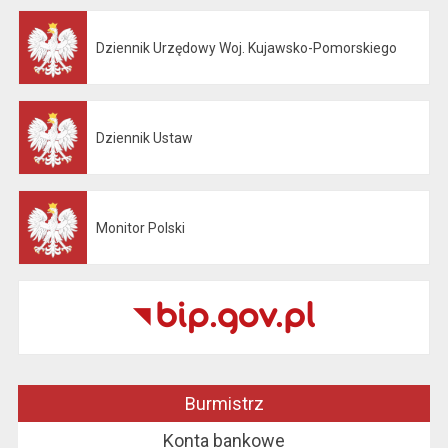
Dziennik Urzędowy Woj. Kujawsko-Pomorskiego
Otwiera się w nowej karcie
Dziennik Ustaw
Otwiera się w nowej karcie
Monitor Polski
Otwiera się w nowej karcie
Burmistrz
Konta bankowe