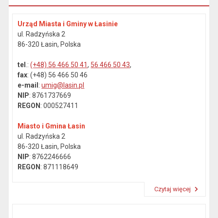
Urząd Miasta i Gminy w Łasinie
ul. Radzyńska 2
86-320 Łasin, Polska
tel
.:
(+48) 56 466 50 41
,
56 466 50 43
,
fax
: (+48) 56 466 50 46
e-mail
:
umig@lasin.pl
NIP
: 8761737669
REGON
: 000527411
Miasto i Gmina Łasin
ul. Radzyńska 2
86-320 Łasin, Polska
NIP
: 8762246666
REGON
: 871118649
Czytaj więcej
Przeczytaj artykuł "Dane kontaktowe"