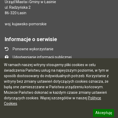
Urząd Miasta i Gminy w Łasinie
ul. Radzyńska 2
86-320 Łasin
woj. kujawsko-pomorskie
Informacje o serwisie
Ponowne wykorzystanie
Udostępnianie informacji publicznej
W ramach naszej witryny stosujemy pliki cookies w celu
Mapa serwisu
świadczenia Państwu usług na najwyższym poziomie, w tym w
Instrukcja obsługi
sposób dostosowany do indywidualnych potrzeb. Korzystanie z
witryny bez zmiany ustawień dotyczących cookies oznacza, że
Statystyki oglądalności
będą one zamieszczane w Państwa urządzeniu końcowym.
Ostatnio dodane
Możecie Państwo dokonać w każdym czasie zmiany ustawień
dotyczących cookies. Więcej szczegółów w naszej
Polityce
Ostatnia aktualizacja BIP: 03.08.2026 13:09
Cookies
.
Akceptuję
5.7.0 [122]
CMS i hosting: Logonet Sp. z o.o. w Bydgoszczy
informację o polityce prywatności