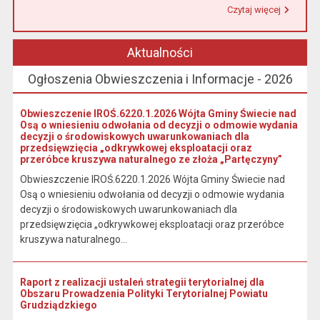
Czytaj więcej
Przeczytaj artykuł "Urząd Miasta i Gminy w Łasinie informuje, że od 1 stycznia 2026 r. wpłaty podatku wynikającego z decyzji wymiarowych należy dokonywać na indywidualny rachunek bankowy wskazany w otrzymanej decyzji."
Aktualności
Ogłoszenia Obwieszczenia i Informacje - 2026
Obwieszczenie IROŚ.6220.1.2026 Wójta Gminy Świecie nad
Osą o wniesieniu odwołania od decyzji o odmowie wydania
decyzji o środowiskowych uwarunkowaniach dla
przedsięwzięcia „odkrywkowej eksploatacji oraz
przeróbce kruszywa naturalnego ze złoża „Partęczyny”
Obwieszczenie IROŚ.6220.1.2026 Wójta Gminy Świecie nad
Osą o wniesieniu odwołania od decyzji o odmowie wydania
decyzji o środowiskowych uwarunkowaniach dla
przedsięwzięcia „odkrywkowej eksploatacji oraz przeróbce
kruszywa naturalnego...
Raport z realizacji ustaleń strategii terytorialnej dla
Obszaru Prowadzenia Polityki Terytorialnej Powiatu
Grudziądzkiego