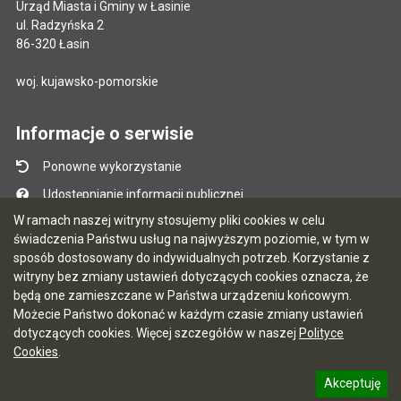
Urząd Miasta i Gminy w Łasinie
ul. Radzyńska 2
86-320 Łasin
woj. kujawsko-pomorskie
Informacje o serwisie
Ponowne wykorzystanie
Udostępnianie informacji publicznej
W ramach naszej witryny stosujemy pliki cookies w celu
Mapa serwisu
świadczenia Państwu usług na najwyższym poziomie, w tym w
Instrukcja obsługi
sposób dostosowany do indywidualnych potrzeb. Korzystanie z
witryny bez zmiany ustawień dotyczących cookies oznacza, że
Statystyki oglądalności
będą one zamieszczane w Państwa urządzeniu końcowym.
Ostatnio dodane
Możecie Państwo dokonać w każdym czasie zmiany ustawień
dotyczących cookies. Więcej szczegółów w naszej
Polityce
Ostatnia aktualizacja BIP: 03.08.2026 13:09
Cookies
.
Akceptuję
5.7.0 [122]
CMS i hosting: Logonet Sp. z o.o. w Bydgoszczy
informację o polityce prywatności