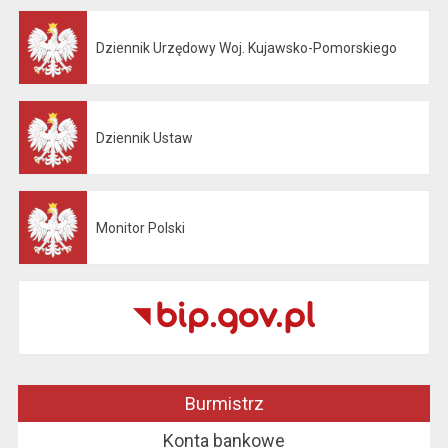
Dziennik Urzędowy Woj. Kujawsko-Pomorskiego
Otwiera się w nowej karcie
Dziennik Ustaw
Otwiera się w nowej karcie
Monitor Polski
Otwiera się w nowej karcie
Burmistrz
Konta bankowe