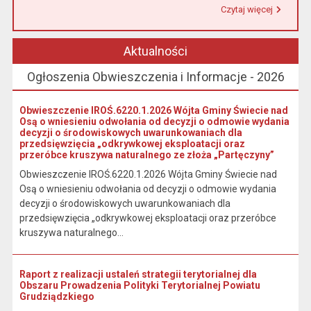
Czytaj więcej
Przeczytaj artykuł "Urząd Miasta i Gminy w Łasinie informuje, że od 1 stycznia 2026 r. wpłaty podatku wynikającego z decyzji wymiarowych należy dokonywać na indywidualny rachunek bankowy wskazany w otrzymanej decyzji."
Aktualności
Ogłoszenia Obwieszczenia i Informacje - 2026
Obwieszczenie IROŚ.6220.1.2026 Wójta Gminy Świecie nad
Osą o wniesieniu odwołania od decyzji o odmowie wydania
decyzji o środowiskowych uwarunkowaniach dla
przedsięwzięcia „odkrywkowej eksploatacji oraz
przeróbce kruszywa naturalnego ze złoża „Partęczyny”
Obwieszczenie IROŚ.6220.1.2026 Wójta Gminy Świecie nad
Osą o wniesieniu odwołania od decyzji o odmowie wydania
decyzji o środowiskowych uwarunkowaniach dla
przedsięwzięcia „odkrywkowej eksploatacji oraz przeróbce
kruszywa naturalnego...
Raport z realizacji ustaleń strategii terytorialnej dla
Obszaru Prowadzenia Polityki Terytorialnej Powiatu
Grudziądzkiego