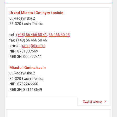
Urząd Miasta i Gminy w Łasinie
ul. Radzyńska 2
86-320 Łasin, Polska
tel
.:
(+48) 56 466 50 41
,
56 466 50 43
,
fax
: (+48) 56 466 50 46
e-mail
:
umig@lasin.pl
NIP
: 8761737669
REGON
: 000527411
Miasto i Gmina Łasin
ul. Radzyńska 2
86-320 Łasin, Polska
NIP
: 8762246666
REGON
: 871118649
Czytaj więcej
Przeczytaj artykuł "Dane kontaktowe"