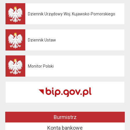
Dziennik Urzędowy Woj. Kujawsko-Pomorskiego
Otwiera się w nowej karcie
Dziennik Ustaw
Otwiera się w nowej karcie
Monitor Polski
Otwiera się w nowej karcie
Burmistrz
Konta bankowe