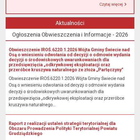
Czytaj więcej
Przeczytaj artykuł "Urząd Miasta i Gminy w Łasinie informuje, że od 1 stycznia 2026 r. wpłaty podatku wynikającego z decyzji wymiarowych należy dokonywać na indywidualny rachunek bankowy wskazany w otrzymanej decyzji."
Aktualności
Ogłoszenia Obwieszczenia i Informacje - 2026
Obwieszczenie IROŚ.6220.1.2026 Wójta Gminy Świecie nad
Osą o wniesieniu odwołania od decyzji o odmowie wydania
decyzji o środowiskowych uwarunkowaniach dla
przedsięwzięcia „odkrywkowej eksploatacji oraz
przeróbce kruszywa naturalnego ze złoża „Partęczyny”
Obwieszczenie IROŚ.6220.1.2026 Wójta Gminy Świecie nad
Osą o wniesieniu odwołania od decyzji o odmowie wydania
decyzji o środowiskowych uwarunkowaniach dla
przedsięwzięcia „odkrywkowej eksploatacji oraz przeróbce
kruszywa naturalnego...
Raport z realizacji ustaleń strategii terytorialnej dla
Obszaru Prowadzenia Polityki Terytorialnej Powiatu
Grudziądzkiego