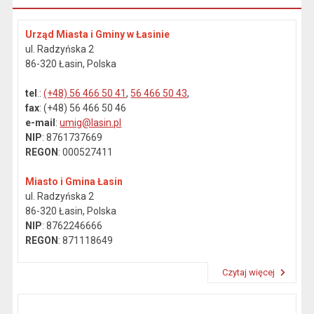
Urząd Miasta i Gminy w Łasinie
ul. Radzyńska 2
86-320 Łasin, Polska
tel
.:
(+48) 56 466 50 41
,
56 466 50 43
,
fax
: (+48) 56 466 50 46
e-mail
:
umig@lasin.pl
NIP
: 8761737669
REGON
: 000527411
Miasto i Gmina Łasin
ul. Radzyńska 2
86-320 Łasin, Polska
NIP
: 8762246666
REGON
: 871118649
Czytaj więcej
Przeczytaj artykuł "Dane kontaktowe"