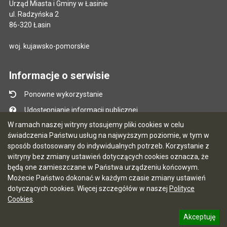
Urząd Miasta i Gminy w Łasinie
ul. Radzyńska 2
86-320 Łasin
woj. kujawsko-pomorskie
Informacje o serwisie
Ponowne wykorzystanie
Udostępnianie informacji publicznej
W ramach naszej witryny stosujemy pliki cookies w celu
Mapa serwisu
świadczenia Państwu usług na najwyższym poziomie, w tym w
Instrukcja obsługi
sposób dostosowany do indywidualnych potrzeb. Korzystanie z
witryny bez zmiany ustawień dotyczących cookies oznacza, że
Statystyki oglądalności
będą one zamieszczane w Państwa urządzeniu końcowym.
Ostatnio dodane
Możecie Państwo dokonać w każdym czasie zmiany ustawień
dotyczących cookies. Więcej szczegółów w naszej
Polityce
Ostatnia aktualizacja BIP: 03.08.2026 13:09
Cookies
.
Akceptuję
5.7.0 [122]
CMS i hosting: Logonet Sp. z o.o. w Bydgoszczy
informację o polityce prywatności