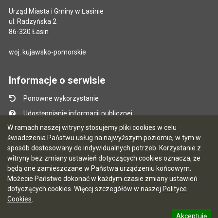
Urząd Miasta i Gminy w Łasinie
ul. Radzyńska 2
86-320 Łasin
woj. kujawsko-pomorskie
Informacje o serwisie
Ponowne wykorzystanie
Udostępnianie informacji publicznej
W ramach naszej witryny stosujemy pliki cookies w celu
Mapa serwisu
świadczenia Państwu usług na najwyższym poziomie, w tym w
Instrukcja obsługi
sposób dostosowany do indywidualnych potrzeb. Korzystanie z
witryny bez zmiany ustawień dotyczących cookies oznacza, że
Statystyki oglądalności
będą one zamieszczane w Państwa urządzeniu końcowym.
Ostatnio dodane
Możecie Państwo dokonać w każdym czasie zmiany ustawień
dotyczących cookies. Więcej szczegółów w naszej
Polityce
Ostatnia aktualizacja BIP: 03.08.2026 13:09
Cookies
.
Akceptuję