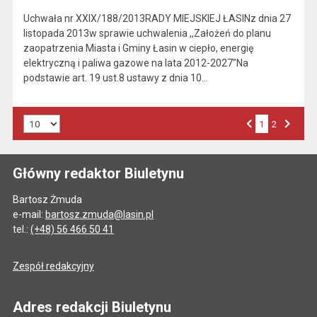
Uchwała nr XXIX/188/2013RADY MIEJSKIEJ ŁASINz dnia 27
listopada 2013w sprawie uchwalenia ,,Założeń do planu
zaopatrzenia Miasta i Gminy Łasin w ciepło, energię
elektryczną i paliwa gazowe na lata 2012-2027"Na
podstawie art. 19 ust.8 ustawy z dnia 10…
Liczba art. na stronie:
1
Przejdź do strony numer
2
Strona numer
Poprzednia strona
Następna strona
Główny redaktor Biuletynu
Bartosz Żmuda
e-mail:
bartosz.zmuda@lasin.pl
tel.:
(+48) 56 466 50 41
Zespół redakcyjny
Adres redakcji Biuletynu