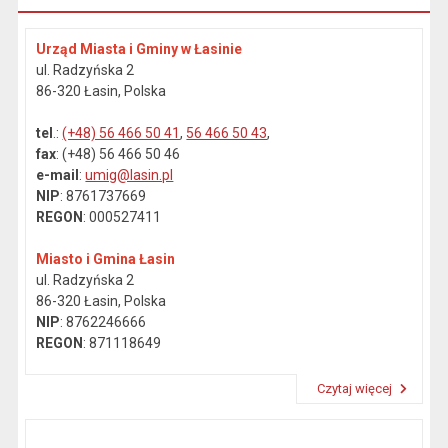
Urząd Miasta i Gminy w Łasinie
ul. Radzyńska 2
86-320 Łasin, Polska
tel
.:
(+48) 56 466 50 41
,
56 466 50 43
,
fax
: (+48) 56 466 50 46
e-mail
:
umig@lasin.pl
NIP
: 8761737669
REGON
: 000527411
Miasto i Gmina Łasin
ul. Radzyńska 2
86-320 Łasin, Polska
NIP
: 8762246666
REGON
: 871118649
Czytaj więcej
Przeczytaj artykuł "Dane kontaktowe"