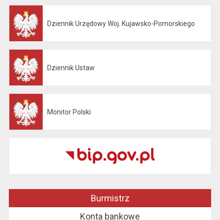
Dziennik Urzędowy Woj. Kujawsko-Pomorskiego
Otwiera się w nowej karcie
Dziennik Ustaw
Otwiera się w nowej karcie
Monitor Polski
Otwiera się w nowej karcie
Burmistrz
Konta bankowe