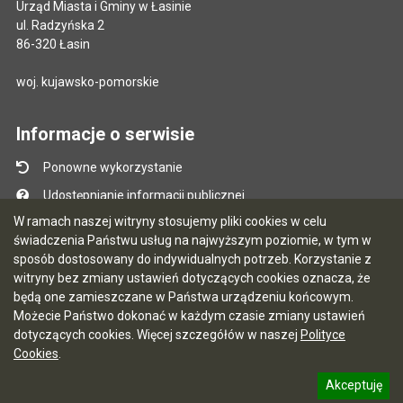
Urząd Miasta i Gminy w Łasinie
ul. Radzyńska 2
86-320 Łasin
woj. kujawsko-pomorskie
Informacje o serwisie
Ponowne wykorzystanie
Udostępnianie informacji publicznej
W ramach naszej witryny stosujemy pliki cookies w celu
Mapa serwisu
świadczenia Państwu usług na najwyższym poziomie, w tym w
Instrukcja obsługi
sposób dostosowany do indywidualnych potrzeb. Korzystanie z
witryny bez zmiany ustawień dotyczących cookies oznacza, że
Statystyki oglądalności
będą one zamieszczane w Państwa urządzeniu końcowym.
Ostatnio dodane
Możecie Państwo dokonać w każdym czasie zmiany ustawień
dotyczących cookies. Więcej szczegółów w naszej
Polityce
Ostatnia aktualizacja BIP: 03.08.2026 13:09
Cookies
.
Akceptuję
5.7.0 [122]
CMS i hosting: Logonet Sp. z o.o. w Bydgoszczy
informację o polityce prywatności