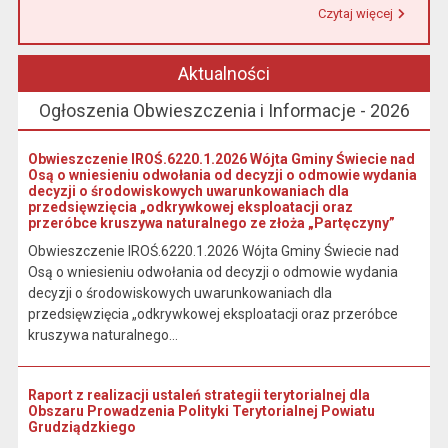
Czytaj więcej
Przeczytaj artykuł "Urząd Miasta i Gminy w Łasinie informuje, że od 1 stycznia 2026 r. wpłaty podatku wynikającego z decyzji wymiarowych należy dokonywać na indywidualny rachunek bankowy wskazany w otrzymanej decyzji."
Aktualności
Ogłoszenia Obwieszczenia i Informacje - 2026
Obwieszczenie IROŚ.6220.1.2026 Wójta Gminy Świecie nad
Osą o wniesieniu odwołania od decyzji o odmowie wydania
decyzji o środowiskowych uwarunkowaniach dla
przedsięwzięcia „odkrywkowej eksploatacji oraz
przeróbce kruszywa naturalnego ze złoża „Partęczyny”
Obwieszczenie IROŚ.6220.1.2026 Wójta Gminy Świecie nad
Osą o wniesieniu odwołania od decyzji o odmowie wydania
decyzji o środowiskowych uwarunkowaniach dla
przedsięwzięcia „odkrywkowej eksploatacji oraz przeróbce
kruszywa naturalnego...
Raport z realizacji ustaleń strategii terytorialnej dla
Obszaru Prowadzenia Polityki Terytorialnej Powiatu
Grudziądzkiego