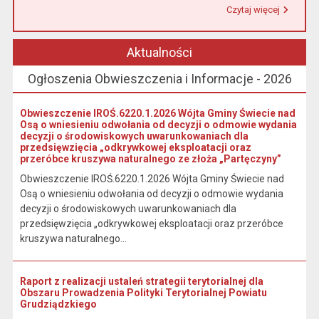
Czytaj więcej
Przeczytaj artykuł "Urząd Miasta i Gminy w Łasinie informuje, że od 1 stycznia 2026 r. wpłaty podatku wynikającego z decyzji wymiarowych należy dokonywać na indywidualny rachunek bankowy wskazany w otrzymanej decyzji."
Aktualności
Ogłoszenia Obwieszczenia i Informacje - 2026
Obwieszczenie IROŚ.6220.1.2026 Wójta Gminy Świecie nad
Osą o wniesieniu odwołania od decyzji o odmowie wydania
decyzji o środowiskowych uwarunkowaniach dla
przedsięwzięcia „odkrywkowej eksploatacji oraz
przeróbce kruszywa naturalnego ze złoża „Partęczyny”
Obwieszczenie IROŚ.6220.1.2026 Wójta Gminy Świecie nad
Osą o wniesieniu odwołania od decyzji o odmowie wydania
decyzji o środowiskowych uwarunkowaniach dla
przedsięwzięcia „odkrywkowej eksploatacji oraz przeróbce
kruszywa naturalnego...
Raport z realizacji ustaleń strategii terytorialnej dla
Obszaru Prowadzenia Polityki Terytorialnej Powiatu
Grudziądzkiego