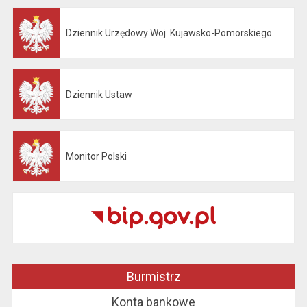
Dziennik Urzędowy Woj. Kujawsko-Pomorskiego
Otwiera się w nowej karcie
Dziennik Ustaw
Otwiera się w nowej karcie
Monitor Polski
Otwiera się w nowej karcie
Burmistrz
Konta bankowe