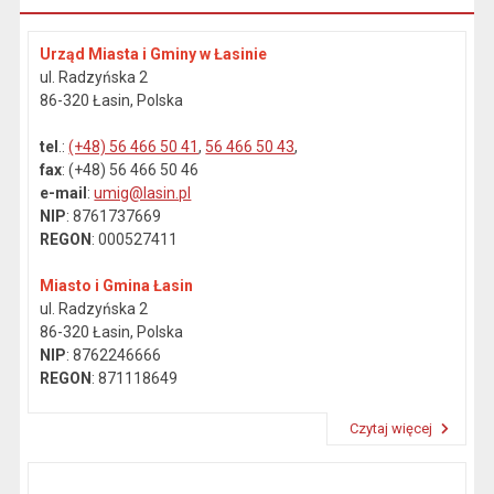
Urząd Miasta i Gminy w Łasinie
ul. Radzyńska 2
86-320 Łasin, Polska
tel
.:
(+48) 56 466 50 41
,
56 466 50 43
,
fax
: (+48) 56 466 50 46
e-mail
:
umig@lasin.pl
NIP
: 8761737669
REGON
: 000527411
Miasto i Gmina Łasin
ul. Radzyńska 2
86-320 Łasin, Polska
NIP
: 8762246666
REGON
: 871118649
Czytaj więcej
Przeczytaj artykuł "Dane kontaktowe"