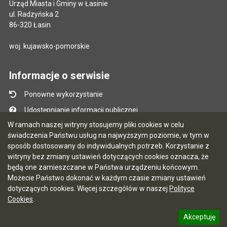
Urząd Miasta i Gminy w Łasinie
ul. Radzyńska 2
86-320 Łasin
woj. kujawsko-pomorskie
Informacje o serwisie
Ponowne wykorzystanie
Udostępnianie informacji publicznej
W ramach naszej witryny stosujemy pliki cookies w celu
Mapa serwisu
świadczenia Państwu usług na najwyższym poziomie, w tym w
Instrukcja obsługi
sposób dostosowany do indywidualnych potrzeb. Korzystanie z
witryny bez zmiany ustawień dotyczących cookies oznacza, że
Statystyki oglądalności
będą one zamieszczane w Państwa urządzeniu końcowym.
Ostatnio dodane
Możecie Państwo dokonać w każdym czasie zmiany ustawień
dotyczących cookies. Więcej szczegółów w naszej
Polityce
Ostatnia aktualizacja BIP: 03.08.2026 13:09
Cookies
.
Akceptuję
5.7.0 [122]
CMS i hosting: Logonet Sp. z o.o. w Bydgoszczy
informację o polityce prywatności