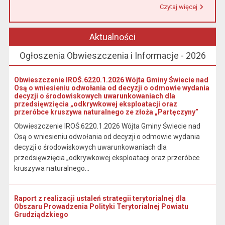
Czytaj więcej
Przeczytaj artykuł "Urząd Miasta i Gminy w Łasinie informuje, że od 1 stycznia 2026 r. wpłaty podatku wynikającego z decyzji wymiarowych należy dokonywać na indywidualny rachunek bankowy wskazany w otrzymanej decyzji."
Aktualności
Ogłoszenia Obwieszczenia i Informacje - 2026
Obwieszczenie IROŚ.6220.1.2026 Wójta Gminy Świecie nad
Osą o wniesieniu odwołania od decyzji o odmowie wydania
decyzji o środowiskowych uwarunkowaniach dla
przedsięwzięcia „odkrywkowej eksploatacji oraz
przeróbce kruszywa naturalnego ze złoża „Partęczyny”
Obwieszczenie IROŚ.6220.1.2026 Wójta Gminy Świecie nad
Osą o wniesieniu odwołania od decyzji o odmowie wydania
decyzji o środowiskowych uwarunkowaniach dla
przedsięwzięcia „odkrywkowej eksploatacji oraz przeróbce
kruszywa naturalnego...
Raport z realizacji ustaleń strategii terytorialnej dla
Obszaru Prowadzenia Polityki Terytorialnej Powiatu
Grudziądzkiego