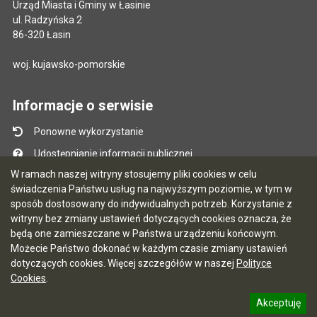
Urząd Miasta i Gminy w Łasinie
ul. Radzyńska 2
86-320 Łasin
woj. kujawsko-pomorskie
Informacje o serwisie
Ponowne wykorzystanie
Udostępnianie informacji publicznej
W ramach naszej witryny stosujemy pliki cookies w celu
Mapa serwisu
świadczenia Państwu usług na najwyższym poziomie, w tym w
Instrukcja obsługi
sposób dostosowany do indywidualnych potrzeb. Korzystanie z
witryny bez zmiany ustawień dotyczących cookies oznacza, że
Statystyki oglądalności
będą one zamieszczane w Państwa urządzeniu końcowym.
Ostatnio dodane
Możecie Państwo dokonać w każdym czasie zmiany ustawień
dotyczących cookies. Więcej szczegółów w naszej
Polityce
Ostatnia aktualizacja BIP: 03.08.2026 13:09
Cookies
.
Akceptuję
5.7.0 [122]
CMS i hosting: Logonet Sp. z o.o. w Bydgoszczy
informację o polityce prywatności