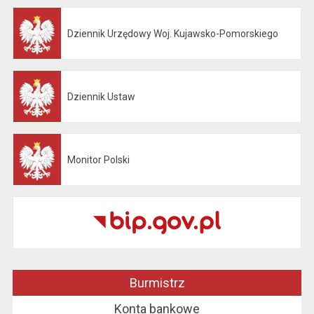
Dziennik Urzędowy Woj. Kujawsko-Pomorskiego
Otwiera się w nowej karcie
Dziennik Ustaw
Otwiera się w nowej karcie
Monitor Polski
Otwiera się w nowej karcie
Burmistrz
Konta bankowe