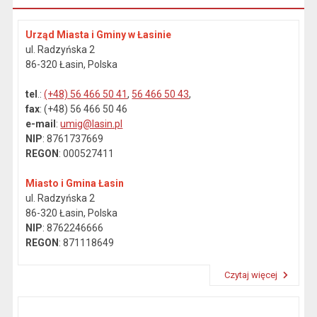
Urząd Miasta i Gminy w Łasinie
ul. Radzyńska 2
86-320 Łasin, Polska
tel
.:
(+48) 56 466 50 41
,
56 466 50 43
,
fax
: (+48) 56 466 50 46
e-mail
:
umig@lasin.pl
NIP
: 8761737669
REGON
: 000527411
Miasto i Gmina Łasin
ul. Radzyńska 2
86-320 Łasin, Polska
NIP
: 8762246666
REGON
: 871118649
Czytaj więcej
Przeczytaj artykuł "Dane kontaktowe"