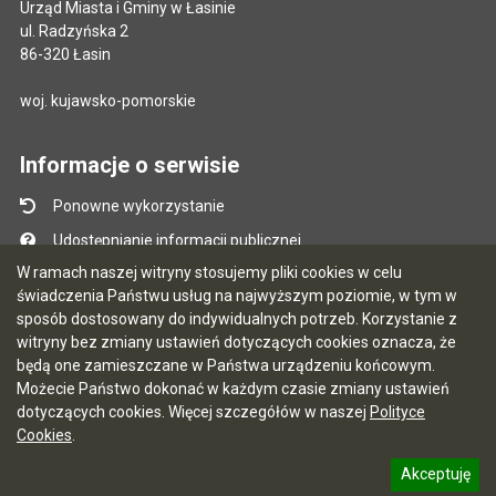
Urząd Miasta i Gminy w Łasinie
ul. Radzyńska 2
86-320 Łasin
woj. kujawsko-pomorskie
Informacje o serwisie
Ponowne wykorzystanie
Udostępnianie informacji publicznej
W ramach naszej witryny stosujemy pliki cookies w celu
Mapa serwisu
świadczenia Państwu usług na najwyższym poziomie, w tym w
Instrukcja obsługi
sposób dostosowany do indywidualnych potrzeb. Korzystanie z
witryny bez zmiany ustawień dotyczących cookies oznacza, że
Statystyki oglądalności
będą one zamieszczane w Państwa urządzeniu końcowym.
Ostatnio dodane
Możecie Państwo dokonać w każdym czasie zmiany ustawień
dotyczących cookies. Więcej szczegółów w naszej
Polityce
Ostatnia aktualizacja BIP: 03.08.2026 13:09
Cookies
.
Akceptuję
5.7.0 [122]
CMS i hosting: Logonet Sp. z o.o. w Bydgoszczy
informację o polityce prywatności