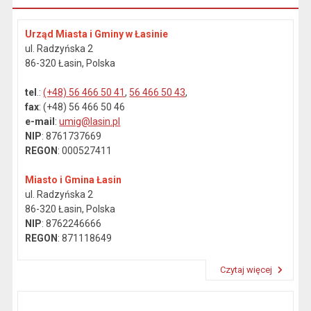
Urząd Miasta i Gminy w Łasinie
ul. Radzyńska 2
86-320 Łasin, Polska
tel
.:
(+48) 56 466 50 41
,
56 466 50 43
,
fax
: (+48) 56 466 50 46
e-mail
:
umig@lasin.pl
NIP
: 8761737669
REGON
: 000527411
Miasto i Gmina Łasin
ul. Radzyńska 2
86-320 Łasin, Polska
NIP
: 8762246666
REGON
: 871118649
Czytaj więcej
Przeczytaj artykuł "Dane kontaktowe"