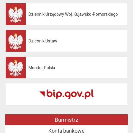
Dziennik Urzędowy Woj. Kujawsko-Pomorskiego
Otwiera się w nowej karcie
Dziennik Ustaw
Otwiera się w nowej karcie
Monitor Polski
Otwiera się w nowej karcie
Burmistrz
Konta bankowe