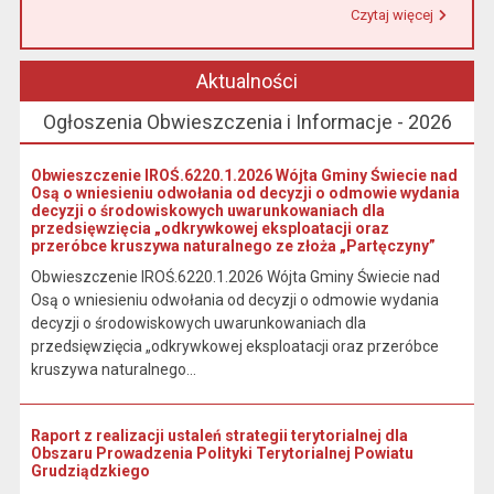
Czytaj więcej
Przeczytaj artykuł "Urząd Miasta i Gminy w Łasinie informuje, że od 1 stycznia 2026 r. wpłaty podatku wynikającego z decyzji wymiarowych należy dokonywać na indywidualny rachunek bankowy wskazany w otrzymanej decyzji."
Aktualności
Ogłoszenia Obwieszczenia i Informacje - 2026
Obwieszczenie IROŚ.6220.1.2026 Wójta Gminy Świecie nad
Osą o wniesieniu odwołania od decyzji o odmowie wydania
decyzji o środowiskowych uwarunkowaniach dla
przedsięwzięcia „odkrywkowej eksploatacji oraz
przeróbce kruszywa naturalnego ze złoża „Partęczyny”
Obwieszczenie IROŚ.6220.1.2026 Wójta Gminy Świecie nad
Osą o wniesieniu odwołania od decyzji o odmowie wydania
decyzji o środowiskowych uwarunkowaniach dla
przedsięwzięcia „odkrywkowej eksploatacji oraz przeróbce
kruszywa naturalnego...
Raport z realizacji ustaleń strategii terytorialnej dla
Obszaru Prowadzenia Polityki Terytorialnej Powiatu
Grudziądzkiego