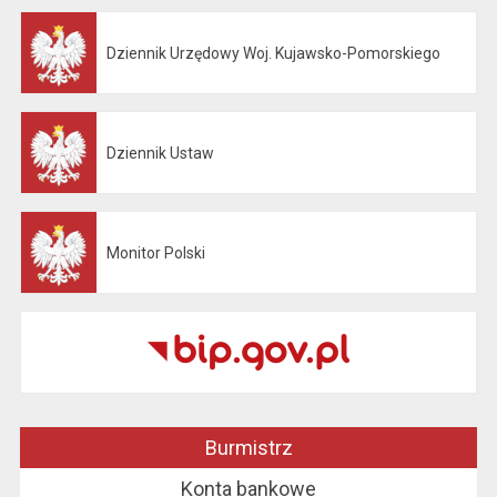
Dziennik Urzędowy Woj. Kujawsko-Pomorskiego
Otwiera się w nowej karcie
Dziennik Ustaw
Otwiera się w nowej karcie
Monitor Polski
Otwiera się w nowej karcie
Burmistrz
Konta bankowe