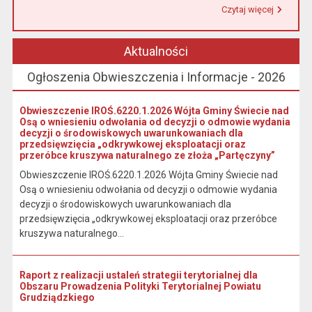
Czytaj więcej
Przeczytaj artykuł "Urząd Miasta i Gminy w Łasinie informuje, że od 1 stycznia 2026 r. wpłaty podatku wynikającego z decyzji wymiarowych należy dokonywać na indywidualny rachunek bankowy wskazany w otrzymanej decyzji."
Aktualności
Ogłoszenia Obwieszczenia i Informacje - 2026
Obwieszczenie IROŚ.6220.1.2026 Wójta Gminy Świecie nad
Osą o wniesieniu odwołania od decyzji o odmowie wydania
decyzji o środowiskowych uwarunkowaniach dla
przedsięwzięcia „odkrywkowej eksploatacji oraz
przeróbce kruszywa naturalnego ze złoża „Partęczyny”
Obwieszczenie IROŚ.6220.1.2026 Wójta Gminy Świecie nad
Osą o wniesieniu odwołania od decyzji o odmowie wydania
decyzji o środowiskowych uwarunkowaniach dla
przedsięwzięcia „odkrywkowej eksploatacji oraz przeróbce
kruszywa naturalnego...
Raport z realizacji ustaleń strategii terytorialnej dla
Obszaru Prowadzenia Polityki Terytorialnej Powiatu
Grudziądzkiego