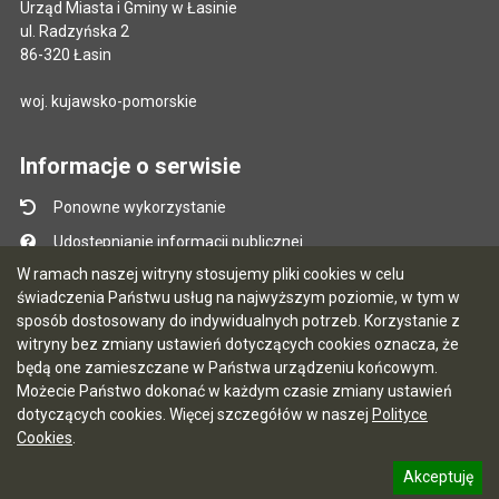
Urząd Miasta i Gminy w Łasinie
ul. Radzyńska 2
86-320 Łasin
woj. kujawsko-pomorskie
Informacje o serwisie
Ponowne wykorzystanie
Udostępnianie informacji publicznej
W ramach naszej witryny stosujemy pliki cookies w celu
Mapa serwisu
świadczenia Państwu usług na najwyższym poziomie, w tym w
Instrukcja obsługi
sposób dostosowany do indywidualnych potrzeb. Korzystanie z
witryny bez zmiany ustawień dotyczących cookies oznacza, że
Statystyki oglądalności
będą one zamieszczane w Państwa urządzeniu końcowym.
Ostatnio dodane
Możecie Państwo dokonać w każdym czasie zmiany ustawień
dotyczących cookies. Więcej szczegółów w naszej
Polityce
Ostatnia aktualizacja BIP: 03.08.2026 13:09
Cookies
.
Akceptuję
5.7.0 [122]
CMS i hosting: Logonet Sp. z o.o. w Bydgoszczy
informację o polityce prywatności