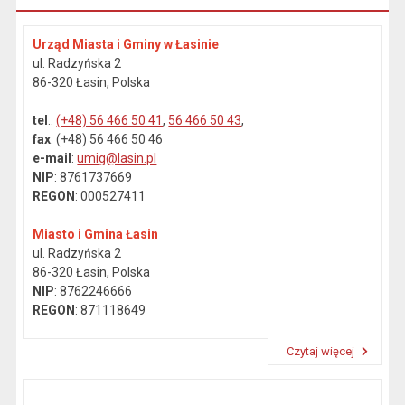
Urząd Miasta i Gminy w Łasinie
ul. Radzyńska 2
86-320 Łasin, Polska
tel
.:
(+48) 56 466 50 41
,
56 466 50 43
,
fax
: (+48) 56 466 50 46
e-mail
:
umig@lasin.pl
NIP
: 8761737669
REGON
: 000527411
Miasto i Gmina Łasin
ul. Radzyńska 2
86-320 Łasin, Polska
NIP
: 8762246666
REGON
: 871118649
Czytaj więcej
Przeczytaj artykuł "Dane kontaktowe"