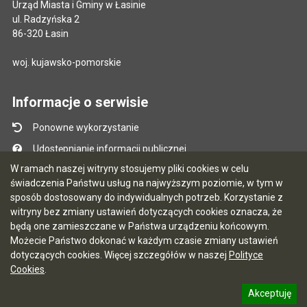
Urząd Miasta i Gminy w Łasinie
ul. Radzyńska 2
86-320 Łasin
woj. kujawsko-pomorskie
Informacje o serwisie
Ponowne wykorzystanie
Udostępnianie informacji publicznej
W ramach naszej witryny stosujemy pliki cookies w celu
Mapa serwisu
świadczenia Państwu usług na najwyższym poziomie, w tym w
Instrukcja obsługi
sposób dostosowany do indywidualnych potrzeb. Korzystanie z
witryny bez zmiany ustawień dotyczących cookies oznacza, że
Statystyki oglądalności
będą one zamieszczane w Państwa urządzeniu końcowym.
Ostatnio dodane
Możecie Państwo dokonać w każdym czasie zmiany ustawień
dotyczących cookies. Więcej szczegółów w naszej
Polityce
Ostatnia aktualizacja BIP: 03.08.2026 13:09
Cookies
.
Akceptuję
5.7.0 [122]
CMS i hosting: Logonet Sp. z o.o. w Bydgoszczy
informację o polityce prywatności