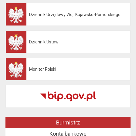
Dziennik Urzędowy Woj. Kujawsko-Pomorskiego
Otwiera się w nowej karcie
Dziennik Ustaw
Otwiera się w nowej karcie
Monitor Polski
Otwiera się w nowej karcie
Burmistrz
Konta bankowe