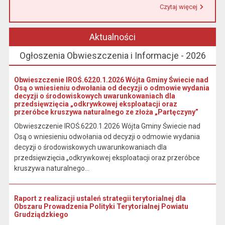
Czytaj więcej
Przeczytaj artykuł "Urząd Miasta i Gminy w Łasinie informuje, że od 1 stycznia 2026 r. wpłaty podatku wynikającego z decyzji wymiarowych należy dokonywać na indywidualny rachunek bankowy wskazany w otrzymanej decyzji."
Aktualności
Ogłoszenia Obwieszczenia i Informacje - 2026
Obwieszczenie IROŚ.6220.1.2026 Wójta Gminy Świecie nad
Osą o wniesieniu odwołania od decyzji o odmowie wydania
decyzji o środowiskowych uwarunkowaniach dla
przedsięwzięcia „odkrywkowej eksploatacji oraz
przeróbce kruszywa naturalnego ze złoża „Partęczyny”
Obwieszczenie IROŚ.6220.1.2026 Wójta Gminy Świecie nad
Osą o wniesieniu odwołania od decyzji o odmowie wydania
decyzji o środowiskowych uwarunkowaniach dla
przedsięwzięcia „odkrywkowej eksploatacji oraz przeróbce
kruszywa naturalnego...
Raport z realizacji ustaleń strategii terytorialnej dla
Obszaru Prowadzenia Polityki Terytorialnej Powiatu
Grudziądzkiego