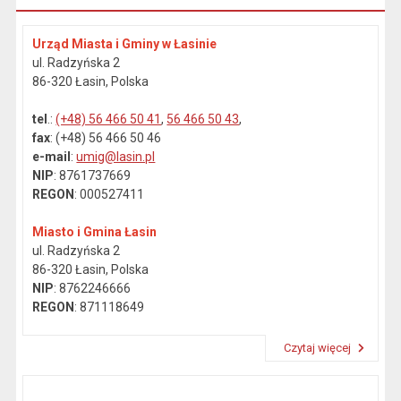
Urząd Miasta i Gminy w Łasinie
ul. Radzyńska 2
86-320 Łasin, Polska
tel
.:
(+48) 56 466 50 41
,
56 466 50 43
,
fax
: (+48) 56 466 50 46
e-mail
:
umig@lasin.pl
NIP
: 8761737669
REGON
: 000527411
Miasto i Gmina Łasin
ul. Radzyńska 2
86-320 Łasin, Polska
NIP
: 8762246666
REGON
: 871118649
Czytaj więcej
Przeczytaj artykuł "Dane kontaktowe"