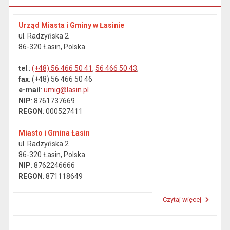
Urząd Miasta i Gminy w Łasinie
ul. Radzyńska 2
86-320 Łasin, Polska
tel
.:
(+48) 56 466 50 41
,
56 466 50 43
,
fax
: (+48) 56 466 50 46
e-mail
:
umig@lasin.pl
NIP
: 8761737669
REGON
: 000527411
Miasto i Gmina Łasin
ul. Radzyńska 2
86-320 Łasin, Polska
NIP
: 8762246666
REGON
: 871118649
Czytaj więcej
Przeczytaj artykuł "Dane kontaktowe"