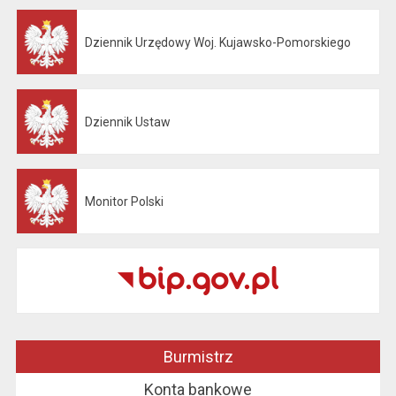
Dziennik Urzędowy Woj. Kujawsko-Pomorskiego
Otwiera się w nowej karcie
Dziennik Ustaw
Otwiera się w nowej karcie
Monitor Polski
Otwiera się w nowej karcie
Burmistrz
Konta bankowe