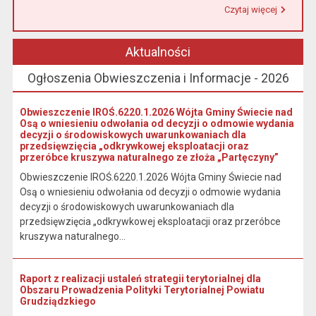
Czytaj więcej
Przeczytaj artykuł "Urząd Miasta i Gminy w Łasinie informuje, że od 1 stycznia 2026 r. wpłaty podatku wynikającego z decyzji wymiarowych należy dokonywać na indywidualny rachunek bankowy wskazany w otrzymanej decyzji."
Aktualności
Ogłoszenia Obwieszczenia i Informacje - 2026
Obwieszczenie IROŚ.6220.1.2026 Wójta Gminy Świecie nad
Osą o wniesieniu odwołania od decyzji o odmowie wydania
decyzji o środowiskowych uwarunkowaniach dla
przedsięwzięcia „odkrywkowej eksploatacji oraz
przeróbce kruszywa naturalnego ze złoża „Partęczyny”
Obwieszczenie IROŚ.6220.1.2026 Wójta Gminy Świecie nad
Osą o wniesieniu odwołania od decyzji o odmowie wydania
decyzji o środowiskowych uwarunkowaniach dla
przedsięwzięcia „odkrywkowej eksploatacji oraz przeróbce
kruszywa naturalnego...
Raport z realizacji ustaleń strategii terytorialnej dla
Obszaru Prowadzenia Polityki Terytorialnej Powiatu
Grudziądzkiego