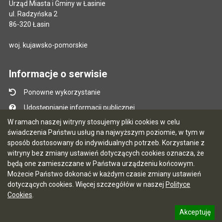
Urząd Miasta i Gminy w Łasinie
ul. Radzyńska 2
86-320 Łasin
woj. kujawsko-pomorskie
Informacje o serwisie
Ponowne wykorzystanie
Udostępnianie informacji publicznej
W ramach naszej witryny stosujemy pliki cookies w celu
Mapa serwisu
świadczenia Państwu usług na najwyższym poziomie, w tym w
Instrukcja obsługi
sposób dostosowany do indywidualnych potrzeb. Korzystanie z
witryny bez zmiany ustawień dotyczących cookies oznacza, że
Statystyki oglądalności
będą one zamieszczane w Państwa urządzeniu końcowym.
Ostatnio dodane
Możecie Państwo dokonać w każdym czasie zmiany ustawień
dotyczących cookies. Więcej szczegółów w naszej
Polityce
Ostatnia aktualizacja BIP: 03.08.2026 13:09
Cookies
.
Akceptuję
5.7.0 [122]
CMS i hosting: Logonet Sp. z o.o. w Bydgoszczy
informację o polityce prywatności