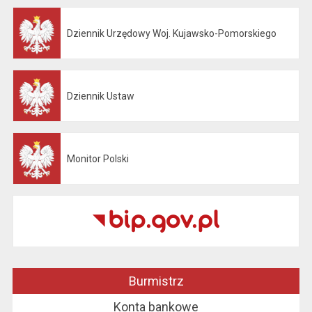
Dziennik Urzędowy Woj. Kujawsko-Pomorskiego
Otwiera się w nowej karcie
Dziennik Ustaw
Otwiera się w nowej karcie
Monitor Polski
Otwiera się w nowej karcie
Burmistrz
Konta bankowe