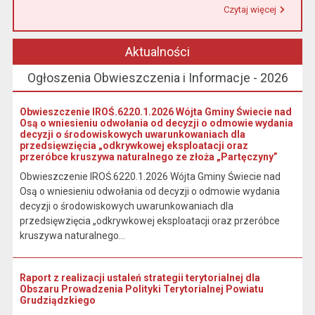
Czytaj więcej
Przeczytaj artykuł "Urząd Miasta i Gminy w Łasinie informuje, że od 1 stycznia 2026 r. wpłaty podatku wynikającego z decyzji wymiarowych należy dokonywać na indywidualny rachunek bankowy wskazany w otrzymanej decyzji."
Aktualności
Ogłoszenia Obwieszczenia i Informacje - 2026
Obwieszczenie IROŚ.6220.1.2026 Wójta Gminy Świecie nad
Osą o wniesieniu odwołania od decyzji o odmowie wydania
decyzji o środowiskowych uwarunkowaniach dla
przedsięwzięcia „odkrywkowej eksploatacji oraz
przeróbce kruszywa naturalnego ze złoża „Partęczyny”
Obwieszczenie IROŚ.6220.1.2026 Wójta Gminy Świecie nad
Osą o wniesieniu odwołania od decyzji o odmowie wydania
decyzji o środowiskowych uwarunkowaniach dla
przedsięwzięcia „odkrywkowej eksploatacji oraz przeróbce
kruszywa naturalnego...
Raport z realizacji ustaleń strategii terytorialnej dla
Obszaru Prowadzenia Polityki Terytorialnej Powiatu
Grudziądzkiego