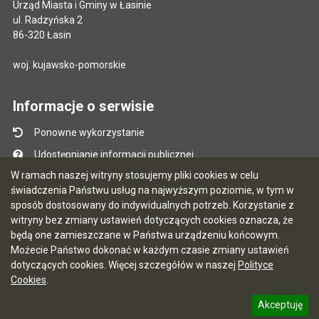
Urząd Miasta i Gminy w Łasinie
ul. Radzyńska 2
86-320 Łasin
woj. kujawsko-pomorskie
Informacje o serwisie
Ponowne wykorzystanie
Udostępnianie informacji publicznej
W ramach naszej witryny stosujemy pliki cookies w celu
Mapa serwisu
świadczenia Państwu usług na najwyższym poziomie, w tym w
Instrukcja obsługi
sposób dostosowany do indywidualnych potrzeb. Korzystanie z
witryny bez zmiany ustawień dotyczących cookies oznacza, że
Statystyki oglądalności
będą one zamieszczane w Państwa urządzeniu końcowym.
Ostatnio dodane
Możecie Państwo dokonać w każdym czasie zmiany ustawień
dotyczących cookies. Więcej szczegółów w naszej
Polityce
Ostatnia aktualizacja BIP: 03.08.2026 13:09
Cookies
.
Akceptuję
5.7.0 [122]
CMS i hosting: Logonet Sp. z o.o. w Bydgoszczy
informację o polityce prywatności