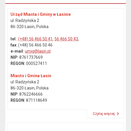
Urząd Miasta i Gminy w Łasinie
ul. Radzyńska 2
86-320 Łasin, Polska
tel
.:
(+48) 56 466 50 41
,
56 466 50 43
,
fax
: (+48) 56 466 50 46
e-mail
:
umig@lasin.pl
NIP
: 8761737669
REGON
: 000527411
Miasto i Gmina Łasin
ul. Radzyńska 2
86-320 Łasin, Polska
NIP
: 8762246666
REGON
: 871118649
Czytaj więcej
Przeczytaj artykuł "Dane kontaktowe"