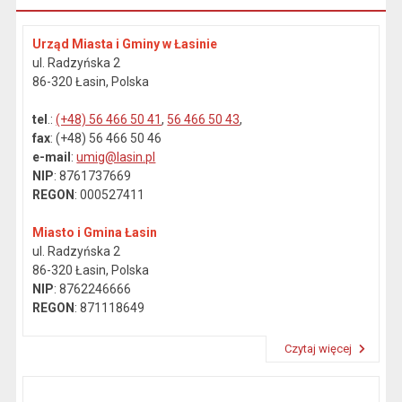
Urząd Miasta i Gminy w Łasinie
ul. Radzyńska 2
86-320 Łasin, Polska
tel
.:
(+48) 56 466 50 41
,
56 466 50 43
,
fax
: (+48) 56 466 50 46
e-mail
:
umig@lasin.pl
NIP
: 8761737669
REGON
: 000527411
Miasto i Gmina Łasin
ul. Radzyńska 2
86-320 Łasin, Polska
NIP
: 8762246666
REGON
: 871118649
Czytaj więcej
Przeczytaj artykuł "Dane kontaktowe"