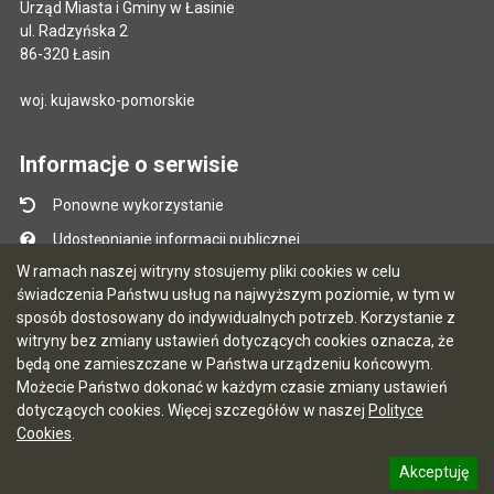
Urząd Miasta i Gminy w Łasinie
ul. Radzyńska 2
86-320 Łasin
woj. kujawsko-pomorskie
Informacje o serwisie
Ponowne wykorzystanie
Udostępnianie informacji publicznej
W ramach naszej witryny stosujemy pliki cookies w celu
Mapa serwisu
świadczenia Państwu usług na najwyższym poziomie, w tym w
Instrukcja obsługi
sposób dostosowany do indywidualnych potrzeb. Korzystanie z
witryny bez zmiany ustawień dotyczących cookies oznacza, że
Statystyki oglądalności
będą one zamieszczane w Państwa urządzeniu końcowym.
Ostatnio dodane
Możecie Państwo dokonać w każdym czasie zmiany ustawień
dotyczących cookies. Więcej szczegółów w naszej
Polityce
Ostatnia aktualizacja BIP: 03.08.2026 13:09
Cookies
.
Akceptuję
5.7.0 [122]
CMS i hosting: Logonet Sp. z o.o. w Bydgoszczy
informację o polityce prywatności