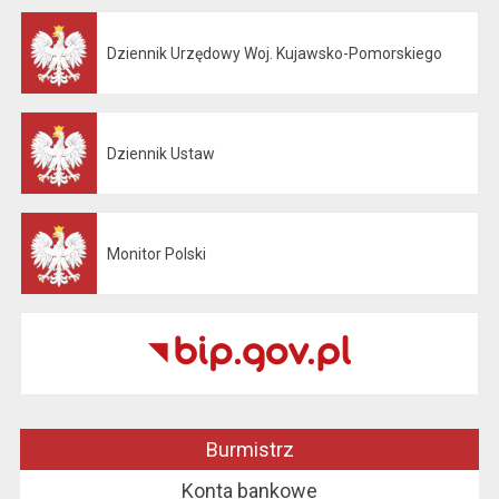
Dziennik Urzędowy Woj. Kujawsko-Pomorskiego
Otwiera się w nowej karcie
Dziennik Ustaw
Otwiera się w nowej karcie
Monitor Polski
Otwiera się w nowej karcie
Burmistrz
Konta bankowe